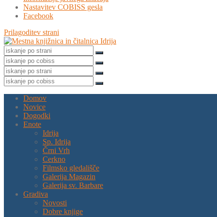
Nastavitev COBISS gesla
Facebook
Prilagoditev strani
Domov
Novice
Dogodki
Enote
Idrija
Sp. Idrija
Črni Vrh
Cerkno
Filmsko gledališče
Galerija Magazin
Galerija sv. Barbare
Gradiva
Novosti
Dobre knjige