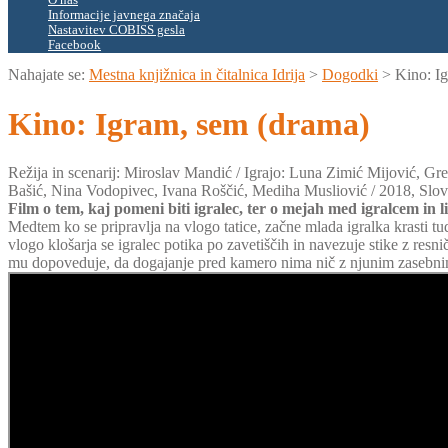
O nas
Informacije javnega značaja
Nastavitev COBISS gesla
Facebook
Nahajate se:
Mestna knjižnica in čitalnica Idrija
>
Dogodki
>
Kino: I
Kino: Igram, sem (drama)
Režija in scenarij: Miroslav Mandić / Igrajo: Luna Zimić Mijović, 
Bašić, Nina Vodopivec, Ivana Roščić, Mediha Musliović / 2018, Slov
Film o tem, kaj pomeni biti igralec, ter o mejah med igralcem in 
Medtem ko se pripravlja na vlogo tatice, začne mlada igralka krasti t
vlogo klošarja se igralec potika po zavetiščih in navezuje stike z re
mu dopoveduje, da dogajanje pred kamero nima nič z njunim zasebn