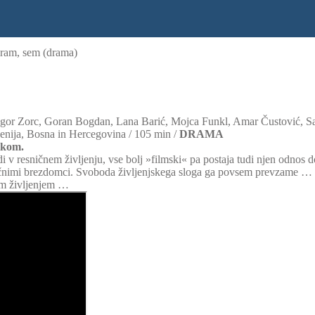
gram, sem (drama)
Gregor Zorc, Goran Bogdan, Lana Barić, Mojca Funkl, Amar Čustović, 
enija, Bosna in Hercegovina / 105 min /
DRAMA
likom.
udi v resničnem življenju, vse bolj »filmski« pa postaja tudi njen odno
sničnimi brezdomci. Svoboda življenjskega sloga ga povsem prevzame … Ig
im življenjem …