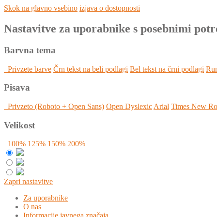
Skok na glavno vsebino
izjava o dostopnosti
Nastavitve za uporabnike s posebnimi pot
Barvna tema
Privzete barve
Črn tekst na beli podlagi
Bel tekst na črni podlagi
Rum
Pisava
Privzeto (Roboto + Open Sans)
Open Dyslexic
Arial
Times New R
Velikost
100%
125%
150%
200%
Zapri nastavitve
Za uporabnike
O nas
Informacije javnega značaja