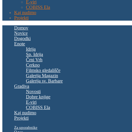
E-viri
COBISS Ela
Kaj nudimo
Projekti
Domov
Novice
Dogodki
Enote
Idrija
Sp. Idrija
Črni Vrh
Cerkno
Filmsko gledališče
Galerija Magazin
Galerija sv. Barbare
Gradiva
Novosti
Dobre knjige
E-viri
COBISS Ela
Kaj nudimo
Projekti
Za uporabnike