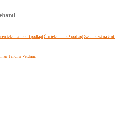
rebami
en tekst na modri podlagi
Črn tekst na bež podlagi
Zelen tekst na črni
oman
Tahoma
Verdana