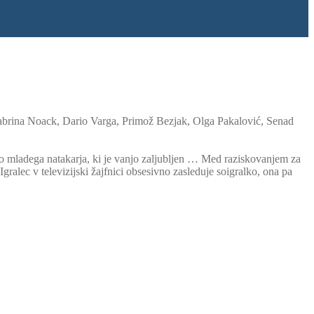
Sabrina Noack, Dario Varga, Primož Bezjak, Olga Pakalović, Senad
s do mladega natakarja, ki je vanjo zaljubljen … Med raziskovanjem za
ralec v televizijski žajfnici obsesivno zasleduje soigralko, ona pa