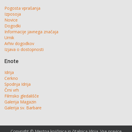
Pogosta vprašanja
Izposoja
Novice
Dogodki
Informacije javnega značaja
Urnik
Arhiv dogodkov
Izjava o dostopnosti
Enote
Idrija
Cerkno
Spodnja Idrija
Črni vrh
Filmsko gledališče
Galerija Magazin
Galerija sv. Barbare
Copyright © Mestna knjižnica in čitalnica Idrija. Vse pravice