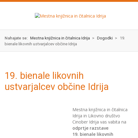
Skok
izjava
na
o
glavno
dostopnosti
vsebino
Nahajate se:
Mestna knjižnica in čitalnica Idrija
>
Dogodki
>
19.
bienale likovnih ustvarjalcev občine Idrija
19. bienale likovnih
ustvarjalcev občine Idrija
Mestna knjižnica in čitalnica
Idrija in Likovno društvo
Cinober Idrija vas vabita na
odprtje razstave
19. bienale likovnih