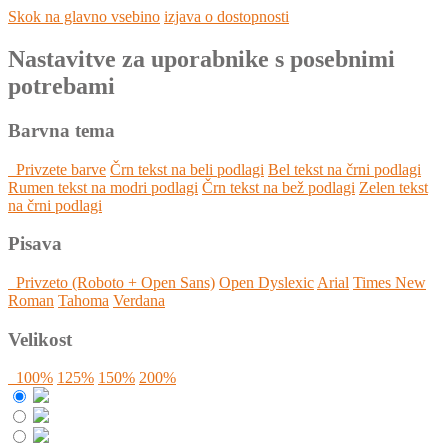
Skok na glavno vsebino
izjava o dostopnosti
Nastavitve za uporabnike s posebnimi
potrebami
Barvna tema
Privzete barve
Črn tekst na beli podlagi
Bel tekst na črni podlagi
Rumen tekst na modri podlagi
Črn tekst na bež podlagi
Zelen tekst
na črni podlagi
Pisava
Privzeto (Roboto + Open Sans)
Open Dyslexic
Arial
Times New
Roman
Tahoma
Verdana
Velikost
100%
125%
150%
200%