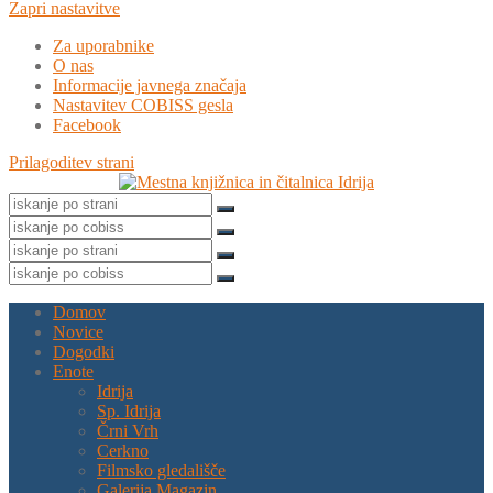
Zapri nastavitve
Za uporabnike
O nas
Informacije javnega značaja
Nastavitev COBISS gesla
Facebook
Prilagoditev strani
Domov
Novice
Dogodki
Enote
Idrija
Sp. Idrija
Črni Vrh
Cerkno
Filmsko gledališče
Galerija Magazin