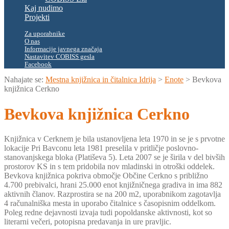
Kaj nudimo
Projekti
Za uporabnike
O nas
Informacije javnega značaja
Nastavitev COBISS gesla
Facebook
Nahajate se:
Mestna knjižnica in čitalnica Idrija
>
Enote
>
Bevkova
knjižnica Cerkno
Bevkova knjižnica Cerkno
Knjižnica v Cerknem je bila ustanovljena leta 1970 in se je s prvotne
lokacije Pri Bavconu leta 1981 preselila v pritličje poslovno-
stanovanjskega bloka (Platiševa 5). Leta 2007 se je širila v del bivših
prostorov KS in s tem pridobila nov mladinski in otroški oddelek.
Bevkova knjižnica pokriva območje Občine Cerkno s približno
4.700 prebivalci, hrani 25.000 enot knjižničnega gradiva in ima 882
aktivnih članov. Razprostira se na 200 m2, uporabnikom zagotavlja
4 računalniška mesta in uporabo čitalnice s časopisnim oddelkom.
Poleg redne dejavnosti izvaja tudi popoldanske aktivnosti, kot so
literarni večeri, potopisna predavanja in ure pravljic.