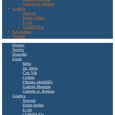
Galerija sv. Barbare
Gradiva
Novosti
Dobre knjige
E-viri
COBISS Ela
Kaj nudimo
Projekti
Domov
Novice
Dogodki
Enote
Idrija
Sp. Idrija
Črni Vrh
Cerkno
Filmsko gledališče
Galerija Magazin
Galerija sv. Barbare
Gradiva
Novosti
Dobre knjige
E-viri
COBISS Ela