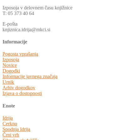
Izposoja v delovnem času knjižnice
T: 05 373 40 64
E-pošta
knjiznica.idrija@mkci.si
Informacije
Pogosta vprašanja
Izposoja
Novice
Dogodki
Informacije javnega značaja
Urnik
Arhiv dogodkov
Izjava o dostopnosti
Enote
Idrija
Cerkno
Spodnja Idrija
Črni vrh