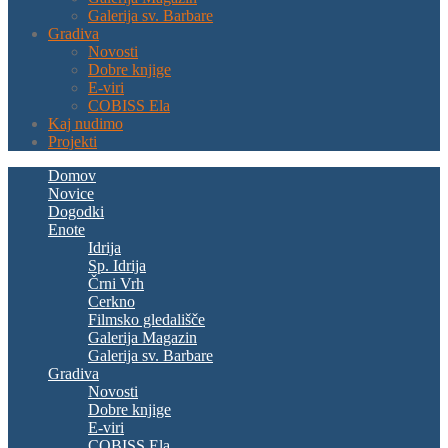
Galerija sv. Barbare
Gradiva
Novosti
Dobre knjige
E-viri
COBISS Ela
Kaj nudimo
Projekti
Domov
Novice
Dogodki
Enote
Idrija
Sp. Idrija
Črni Vrh
Cerkno
Filmsko gledališče
Galerija Magazin
Galerija sv. Barbare
Gradiva
Novosti
Dobre knjige
E-viri
COBISS Ela