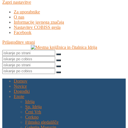
Zapri nastavitve
Za uporabnike
O nas
Informacije javnega značaja
Nastavitev COBISS gesla
Facebook
Prilagoditev strani
Domov
Novice
Dogodki
Enote
Idrija
Sp. Idrija
Črni Vrh
Cerkno
Filmsko gledališče
Galerija Magazin