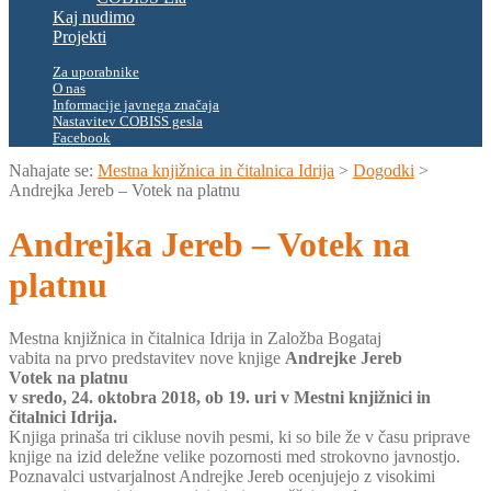
Kaj nudimo
Projekti
Za uporabnike
O nas
Informacije javnega značaja
Nastavitev COBISS gesla
Facebook
Nahajate se:
Mestna knjižnica in čitalnica Idrija
>
Dogodki
>
Andrejka Jereb – Votek na platnu
Andrejka Jereb – Votek na
platnu
Mestna knjižnica in čitalnica Idrija in Založba Bogataj
vabita na prvo predstavitev nove knjige
Andrejke Jereb
Votek na platnu
v sredo, 24. oktobra 2018, ob 19. uri v Mestni knjižnici in
čitalnici Idrija.
Knjiga prinaša tri cikluse novih pesmi, ki so bile že v času priprave
knjige na izid deležne velike pozornosti med strokovno javnostjo.
Poznavalci ustvarjalnost Andrejke Jereb ocenjujejo z visokimi