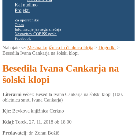
Kaj nudimo
Projekti
Za uporabnike
O nas
Informacije javnega značaja
Nastavitev COBISS gesla
Facebook
Nahajate se:
Mestna knjižnica in čitalnica Idrija
>
Dogodki
>
Besedila Ivana Cankarja na šolski klopi
Besedila Ivana Cankarja na
šolski klopi
Literarni več
er: Besedila Ivana Cankarja na šolski klopi (100.
obletnica smrti Ivana Cankarja)
Kje
: Bevkova knjižnica Cerkno
Kdaj
: Torek, 27. 11. 2018 ob 18.00
Predavatelj
: dr. Zoran Božič