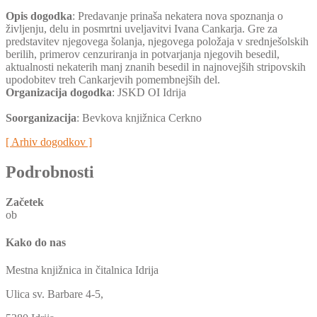
Opis dogodka
: Predavanje prinaša nekatera nova spoznanja o
življenju, delu in posmrtni uveljavitvi Ivana Cankarja. Gre za
predstavitev njegovega šolanja, njegovega položaja v srednješolskih
berilih, primerov cenzuriranja in potvarjanja njegovih besedil,
aktualnosti nekaterih manj znanih besedil in najnovejših stripovskih
upodobitev treh Cankarjevih pomembnejših del.
Organizacija dogodka
: JSKD OI Idrija
Soorganizacija
: Bevkova knjižnica Cerkno
[ Arhiv dogodkov ]
Podrobnosti
Začetek
ob
Kako do nas
Mestna knjižnica in čitalnica Idrija
Ulica sv. Barbare 4-5,