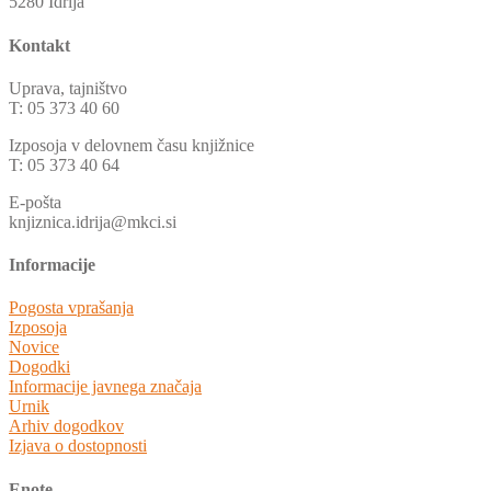
5280 Idrija
Kontakt
Uprava, tajništvo
T: 05 373 40 60
Izposoja v delovnem času knjižnice
T: 05 373 40 64
E-pošta
knjiznica.idrija@mkci.si
Informacije
Pogosta vprašanja
Izposoja
Novice
Dogodki
Informacije javnega značaja
Urnik
Arhiv dogodkov
Izjava o dostopnosti
Enote