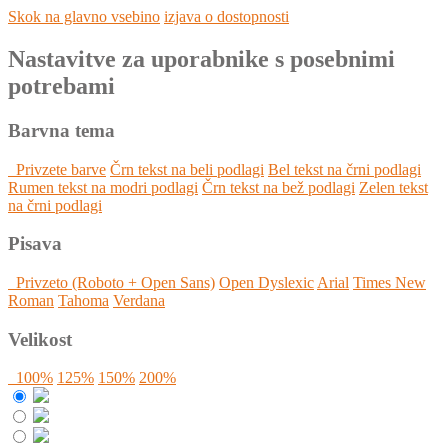
Skok na glavno vsebino
izjava o dostopnosti
Nastavitve za uporabnike s posebnimi
potrebami
Barvna tema
Privzete barve
Črn tekst na beli podlagi
Bel tekst na črni podlagi
Rumen tekst na modri podlagi
Črn tekst na bež podlagi
Zelen tekst
na črni podlagi
Pisava
Privzeto (Roboto + Open Sans)
Open Dyslexic
Arial
Times New
Roman
Tahoma
Verdana
Velikost
100%
125%
150%
200%