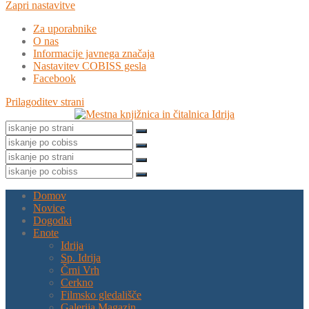
Zapri nastavitve
Za uporabnike
O nas
Informacije javnega značaja
Nastavitev COBISS gesla
Facebook
Prilagoditev strani
Domov
Novice
Dogodki
Enote
Idrija
Sp. Idrija
Črni Vrh
Cerkno
Filmsko gledališče
Galerija Magazin