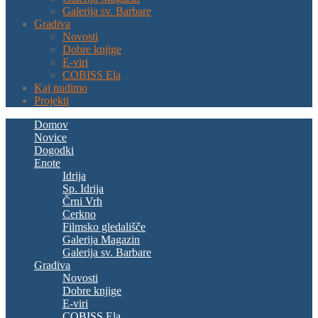
Galerija sv. Barbare
Gradiva
Novosti
Dobre knjige
E-viri
COBISS Ela
Kaj nudimo
Projekti
Domov
Novice
Dogodki
Enote
Idrija
Sp. Idrija
Črni Vrh
Cerkno
Filmsko gledališče
Galerija Magazin
Galerija sv. Barbare
Gradiva
Novosti
Dobre knjige
E-viri
COBISS Ela