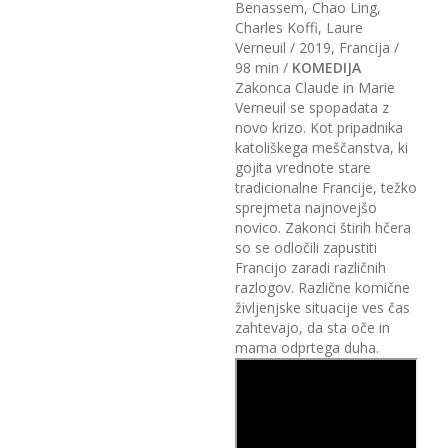
Benassem, Chao Ling,
Charles Koffi, Laure
Verneuil / 2019, Francija /
98 min /
KOMEDIJA
Zakonca Claude in Marie
Verneuil se spopadata z
novo krizo. Kot pripadnika
katoliškega meščanstva, ki
gojita vrednote stare
tradicionalne Francije, težko
sprejmeta najnovejšo
novico. Zakonci štirih hčera
so se odločili zapustiti
Francijo zaradi različnih
razlogov. Različne komične
življenjske situacije ves čas
zahtevajo, da sta oče in
mama odprtega duha.