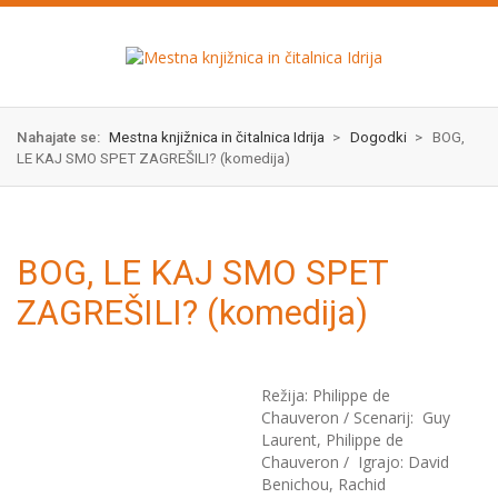
Skok
izjava
na
o
glavno
dostopnosti
vsebino
Nahajate se:
Mestna knjižnica in čitalnica Idrija
>
Dogodki
>
BOG,
LE KAJ SMO SPET ZAGREŠILI? (komedija)
BOG, LE KAJ SMO SPET
ZAGREŠILI? (komedija)
Režija: Philippe de
Chauveron / Scenarij: Guy
Laurent, Philippe de
Chauveron / Igrajo: David
Benichou, Rachid