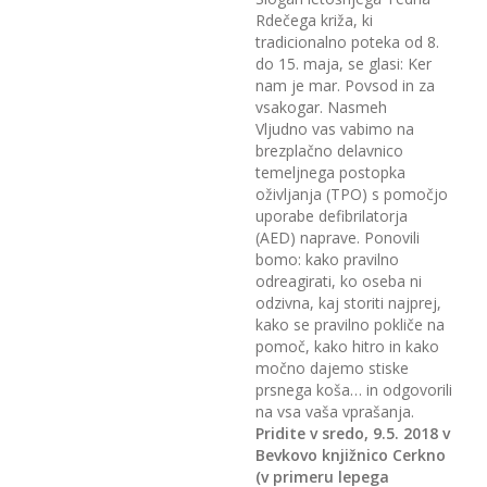
Rdečega križa, ki
tradicionalno poteka od 8.
do 15. maja, se glasi: Ker
nam je mar. Povsod in za
vsakogar. Nasmeh
Vljudno vas vabimo na
brezplačno delavnico
temeljnega postopka
oživljanja (TPO) s pomočjo
uporabe defibrilatorja
(AED) naprave. Ponovili
bomo: kako pravilno
odreagirati, ko oseba ni
odzivna, kaj storiti najprej,
kako se pravilno pokliče na
pomoč, kako hitro in kako
močno dajemo stiske
prsnega koša… in odgovorili
na vsa vaša vprašanja.
Pridite v sredo, 9.5. 2018 v
Bevkovo knjižnico Cerkno
(v primeru lepega