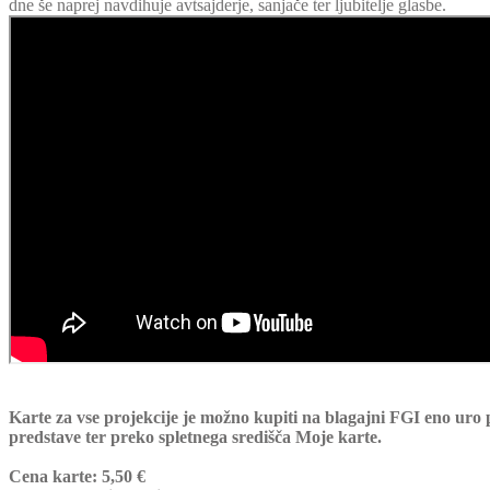
dne še naprej navdihuje avtsajderje, sanjače ter ljubitelje glasbe.
Karte za vse projekcije je možno kupiti na blagajni FGI eno uro
predstave ter preko spletnega središča Moje karte.
Cena karte: 5,50 €