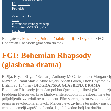
Kaj nudimo
Projekti
Za uporabnike
O nas
Informacije javnega značaja
Nastavitev COBISS gesla
Facebook
Nahajate se:
Mestna knjižnica in čitalnica Idrija
>
Dogodki
>
FGI:
Bohemian Rhapsody (glasbena drama)
FGI: Bohemian Rhapsody
(glasbena drama)
Režija: Bryan Singer / Scenarij: Anthony McCarten, Peter Morgan / I
Mazzello, Rami Malek, Mike Myers, Aidan Gillen, Lucy Boynton / 
Britanija / 134 min /
BIOGRAFSKA GLASBENA DRAMA
Bohemian Rhapsody je močan poklon Queenom, njihovi glasbi in i
Freddieju Mercuryju, ki je kljuboval stereotipom in prestopal meje ter
priljubljenih zvezdnikov na planetu. Film spremlja strm vzpon benda
pesmi in revolucionaren zvok, Mercuryjevo življenje ter njihov nastop
tem pa utemelji zapuščino benda, ki je bil vedno bolj kot družina in k