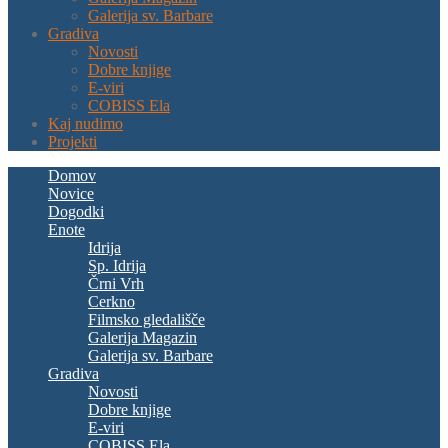
Galerija sv. Barbare
Gradiva
Novosti
Dobre knjige
E-viri
COBISS Ela
Kaj nudimo
Projekti
Domov
Novice
Dogodki
Enote
Idrija
Sp. Idrija
Črni Vrh
Cerkno
Filmsko gledališče
Galerija Magazin
Galerija sv. Barbare
Gradiva
Novosti
Dobre knjige
E-viri
COBISS Ela