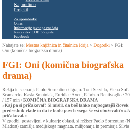
Kaj nudimo
Projekti
Za uporabnike
O nas
Informacije javnega značaja
Nastavitev COBISS gesla
Facebook
Nahajate se:
Mestna knjižnica in čitalnica Idrija
>
Dogodki
>
FGI:
Oni (komična biografska drama)
FGI: Oni (komična biografska
drama)
Režija in scenarij: Paolo Sorrentino / Igrajo: Toni Servillo, Elena Sof
Scamarcio, Kasia Smutniak, Euridice Axen, Fabrizio Bentivoglio / 2018
/ 157 min /
KOMIČNA BIOGRAFSKA DRAMA
»Kaj pa si pričakoval? Si mislil, da boš lahko najbogatejši človek 
predsednik vlade in da te bodo povrh vsega še vsi oboževali?« »J
pričakoval.«
V zgodbi, postavljeni v kuloarje oblasti, si režiser Paolo Sorrentino 
Mladost) zamišlja medijskega magnata, milijonarja in premierja Silvia