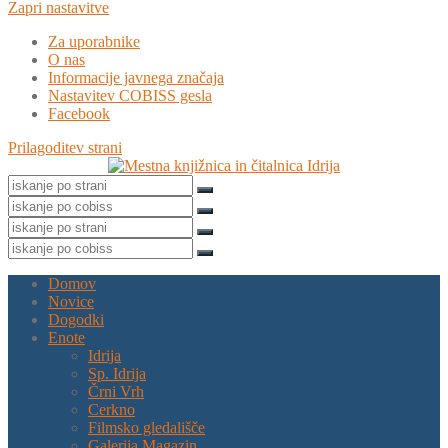
Zapri nastavitve
Za uporabnike
O nas
Informacije javnega značaja
Nastavitev COBISS gesla
Facebook
Prilagoditev strani
Domov
Novice
Dogodki
Enote
Idrija
Sp. Idrija
Črni Vrh
Cerkno
Filmsko gledališče
Galerija Magazin