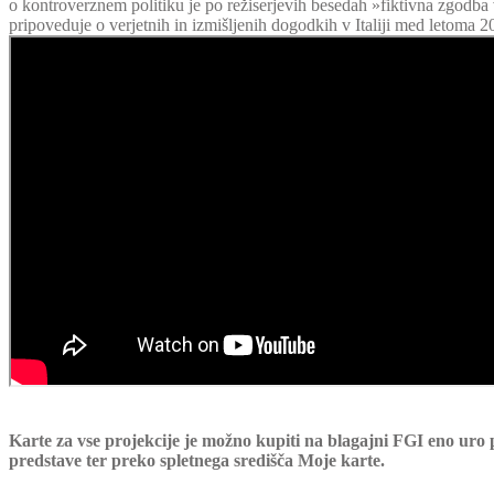
o kontroverznem politiku je po režiserjevih besedah »fiktivna zgodba 
pripoveduje o verjetnih in izmišljenih dogodkih v Italiji med letoma 
Karte za vse projekcije je možno kupiti na blagajni FGI eno uro
predstave ter preko spletnega središča Moje karte.