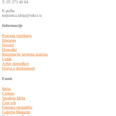
T: 05 373 40 64
E-pošta
knjiznica.idrija@mkci.si
Informacije
Pogosta vprašanja
Izposoja
Novice
Dogodki
Informacije javnega značaja
Urnik
Arhiv dogodkov
Izjava o dostopnosti
Enote
Idrija
Cerkno
Spodnja Idrija
Črni vrh
Filmsko gledališče
Galerija Magazin