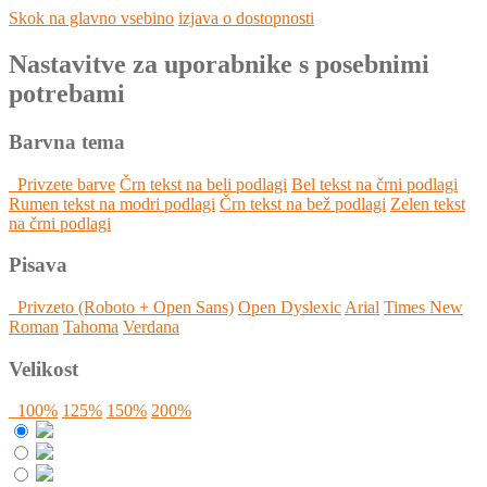
Skok na glavno vsebino
izjava o dostopnosti
Nastavitve za uporabnike s posebnimi
potrebami
Barvna tema
Privzete barve
Črn tekst na beli podlagi
Bel tekst na črni podlagi
Rumen tekst na modri podlagi
Črn tekst na bež podlagi
Zelen tekst
na črni podlagi
Pisava
Privzeto (Roboto + Open Sans)
Open Dyslexic
Arial
Times New
Roman
Tahoma
Verdana
Velikost
100%
125%
150%
200%