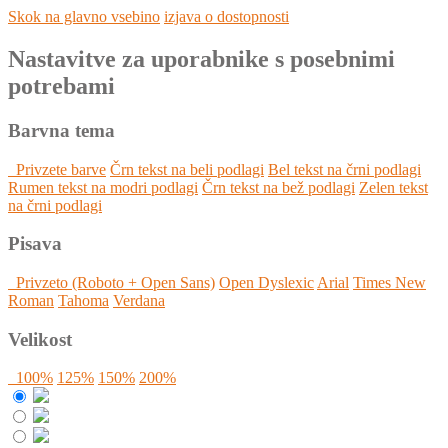
Skok na glavno vsebino
izjava o dostopnosti
Nastavitve za uporabnike s posebnimi
potrebami
Barvna tema
Privzete barve
Črn tekst na beli podlagi
Bel tekst na črni podlagi
Rumen tekst na modri podlagi
Črn tekst na bež podlagi
Zelen tekst
na črni podlagi
Pisava
Privzeto (Roboto + Open Sans)
Open Dyslexic
Arial
Times New
Roman
Tahoma
Verdana
Velikost
100%
125%
150%
200%