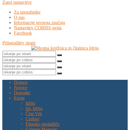
Zapri nastavitve
Za uporabnike
O nas
Informacije javnega značaja
Nastavitev COBISS gesla
Facebook
Prilagoditev strani
Domov
Novice
Dogodki
Enote
Idrija
Sp. Idrija
Črni Vrh
Cerkno
Filmsko gledališče
Galerija Magazin