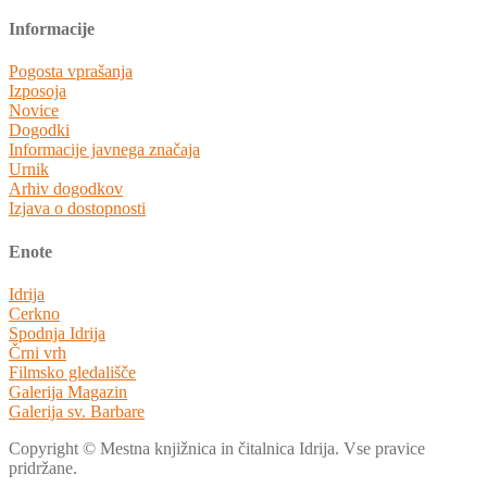
Informacije
Pogosta vprašanja
Izposoja
Novice
Dogodki
Informacije javnega značaja
Urnik
Arhiv dogodkov
Izjava o dostopnosti
Enote
Idrija
Cerkno
Spodnja Idrija
Črni vrh
Filmsko gledališče
Galerija Magazin
Galerija sv. Barbare
Copyright © Mestna knjižnica in čitalnica Idrija. Vse pravice
pridržane.