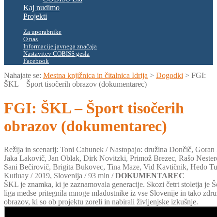
Kaj nudimo
Projekti
Za uporabnike
O nas
Informacije javnega značaja
Nastavitev COBISS gesla
Facebook
Nahajate se:
Mestna knjižnica in čitalnica Idrija
>
Dogodki
>
FGI:
ŠKL – Šport tisočerih obrazov (dokumentarec)
FGI: ŠKL – Šport tisočerih
obrazov (dokumentarec)
Režija in scenarij: Toni Cahunek / Nastopajo: družina Dončič, Goran 
Jaka Lakovič, Jan Oblak, Dirk Novitzki, Primož Brezec, Rašo Nester
Sani Bečirovič, Brigita Bukovec, Tina Maze, Vid Kavtičnik, Hedo Tu
Kutluay / 2019, Slovenija / 93 min /
DOKUMENTAREC
ŠKL je znamka, ki je zaznamovala generacije. Skozi četrt stoletja je 
liga medse pritegnila mnoge mladostnike iz vse Slovenije in tako združ
obrazov, ki so ob projektu zoreli in nabirali življenjske izkušnje.