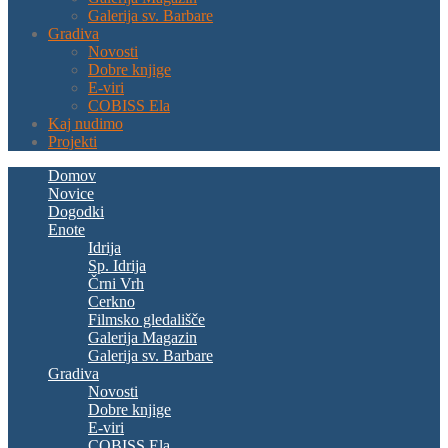
Galerija sv. Barbare
Gradiva
Novosti
Dobre knjige
E-viri
COBISS Ela
Kaj nudimo
Projekti
Domov
Novice
Dogodki
Enote
Idrija
Sp. Idrija
Črni Vrh
Cerkno
Filmsko gledališče
Galerija Magazin
Galerija sv. Barbare
Gradiva
Novosti
Dobre knjige
E-viri
COBISS Ela