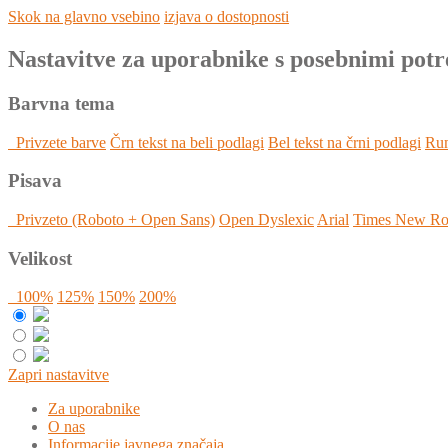
Skok na glavno vsebino
izjava o dostopnosti
Nastavitve za uporabnike s posebnimi pot
Barvna tema
Privzete barve
Črn tekst na beli podlagi
Bel tekst na črni podlagi
Rum
Pisava
Privzeto (Roboto + Open Sans)
Open Dyslexic
Arial
Times New R
Velikost
100%
125%
150%
200%
Zapri nastavitve
Za uporabnike
O nas
Informacije javnega značaja