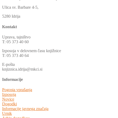
Ulica sv. Barbare 4-5,
5280 Idrija
Kontakt
Uprava, tajništvo
T: 05 373 40 60
Izposoja v delovnem času knjižnice
T: 05 373 40 64
E-pošta
knjiznica.idrija@mkci.si
Informacije
Pogosta vprašanja
Izposoja
Novice
Dogodki
Informacije javnega značaja
Urnik