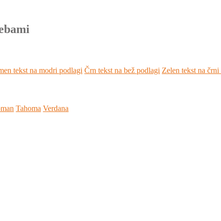
rebami
en tekst na modri podlagi
Črn tekst na bež podlagi
Zelen tekst na črni
oman
Tahoma
Verdana