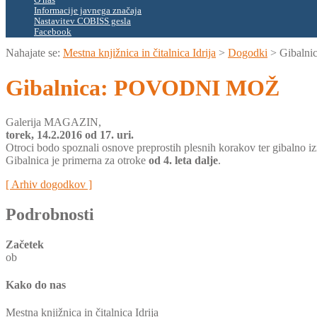
O nas
Informacije javnega značaja
Nastavitev COBISS gesla
Facebook
Nahajate se:
Mestna knjižnica in čitalnica Idrija
>
Dogodki
>
Gibaln
Gibalnica: POVODNI MOŽ
Galerija MAGAZIN,
torek, 14.2.2016 od 17. uri.
Otroci bodo spoznali osnove preprostih plesnih korakov ter gibalno iz
Gibalnica je primerna za otroke
od 4. leta dalje
.
[ Arhiv dogodkov ]
Podrobnosti
Začetek
ob
Kako do nas
Mestna knjižnica in čitalnica Idrija