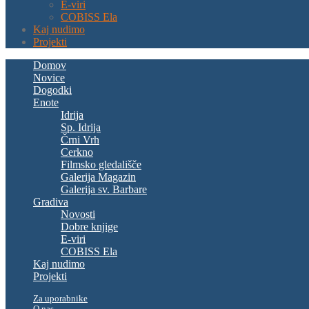
E-viri
COBISS Ela
Kaj nudimo
Projekti
Domov
Novice
Dogodki
Enote
Idrija
Sp. Idrija
Črni Vrh
Cerkno
Filmsko gledališče
Galerija Magazin
Galerija sv. Barbare
Gradiva
Novosti
Dobre knjige
E-viri
COBISS Ela
Kaj nudimo
Projekti
Za uporabnike