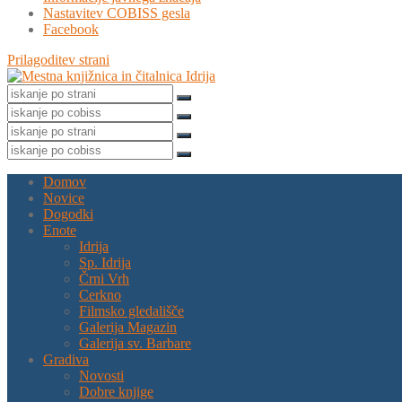
Nastavitev COBISS gesla
Facebook
Prilagoditev strani
Domov
Novice
Dogodki
Enote
Idrija
Sp. Idrija
Črni Vrh
Cerkno
Filmsko gledališče
Galerija Magazin
Galerija sv. Barbare
Gradiva
Novosti
Dobre knjige