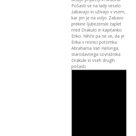
Pošasti se na ladji veselo
zabavajo in uživajo v vsem,
kar jim je na voljo. Zabavo
prekine ljubezenski zaplet
med Drakulo in kapitanko
Eriko. Nihče pa ne ve, da je
Erika v resnici potomka
Abrahama Van Helsinga,
starodavnega sovražnika
Drakule in vseh drugih
pošasti.