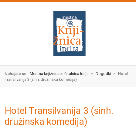
Skok
izjava
na
o
glavno
dostopnosti
vsebino
Nahajate se:
Mestna knjižnica in čitalnica Idrija
>
Dogodki
>
Hotel
Transilvanija 3 (sinh. družinska komedija)
Hotel Transilvanija 3 (sinh.
družinska komedija)