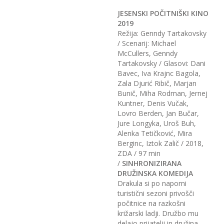
JESENSKI POČITNIŠKI KINO
2019
Režija: Genndy Tartakovsky
/ Scenarij: Michael
McCullers, Genndy
Tartakovsky / Glasovi: Dani
Bavec, Iva Krajnc Bagola,
Zala Djurić Ribič, Marjan
Bunič, Miha Rodman, Jernej
Kuntner, Denis Vučak,
Lovro Berden, Jan Bučar,
Jure Longyka, Uroš Buh,
Alenka Tetičković, Mira
Berginc, Iztok Zalič / 2018,
ZDA / 97 min
/
SINHRONIZIRANA
DRUŽINSKA KOMEDIJA
Drakula si po naporni
turistični sezoni privošči
počitnice na razkošni
križarski ladji. Družbo mu
delajo prijatelji in družina.