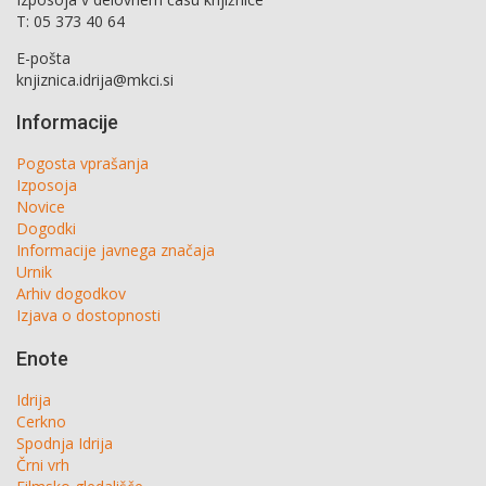
T: 05 373 40 64
E-pošta
knjiznica.idrija@mkci.si
Informacije
Pogosta vprašanja
Izposoja
Novice
Dogodki
Informacije javnega značaja
Urnik
Arhiv dogodkov
Izjava o dostopnosti
Enote
Idrija
Cerkno
Spodnja Idrija
Črni vrh