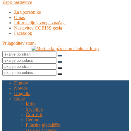
Zapri nastavitve
Za uporabnike
O nas
Informacije javnega značaja
Nastavitev COBISS gesla
Facebook
Prilagoditev strani
Domov
Novice
Dogodki
Enote
Idrija
Sp. Idrija
Črni Vrh
Cerkno
Filmsko gledališče
Galerija Magazin