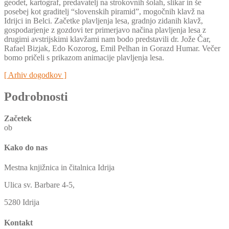
geodet, kartograf, predavatelj na strokovnih šolah, slikar in še
posebej kot graditelj “slovenskih piramid”, mogočnih klavž na
Idrijci in Belci. Začetke plavljenja lesa, gradnjo zidanih klavž,
gospodarjenje z gozdovi ter primerjavo načina plavljenja lesa z
drugimi avstrijskimi klavžami nam bodo predstavili dr. Jože Čar,
Rafael Bizjak, Edo Kozorog, Emil Pelhan in Gorazd Humar. Večer
bomo pričeli s prikazom animacije plavljenja lesa.
[ Arhiv dogodkov ]
Podrobnosti
Začetek
ob
Kako do nas
Mestna knjižnica in čitalnica Idrija
Ulica sv. Barbare 4-5,
5280 Idrija
Kontakt