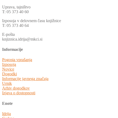
Uprava, tajništvo
T: 05 373 40 60
Izposoja v delovnem času knjižnice
T: 05 373 40 64
E-pošta
knjiznica.idrija@mkci.si
Informacije
Pogosta vprašanja
Izposoja
Novice
Dogodki
Informacije javnega značaja
Urnik
Arhiv dogodkov
Izjava o dostopnosti
Enote
Idrija