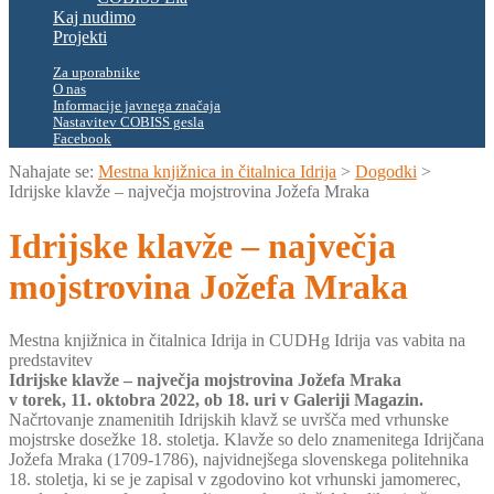
Kaj nudimo
Projekti
Za uporabnike
O nas
Informacije javnega značaja
Nastavitev COBISS gesla
Facebook
Nahajate se:
Mestna knjižnica in čitalnica Idrija
>
Dogodki
>
Idrijske klavže – največja mojstrovina Jožefa Mraka
Idrijske klavže – največja
mojstrovina Jožefa Mraka
Mestna knjižnica in čitalnica Idrija in CUDHg Idrija vas vabita na
predstavitev
Idrijske klavže – največja mojstrovina Jožefa Mraka
v torek, 11. oktobra 2022, ob 18. uri v Galeriji Magazin.
Načrtovanje znamenitih Idrijskih klavž se uvršča med vrhunske
mojstrske dosežke 18. stoletja. Klavže so delo znamenitega Idrijčana
Jožefa Mraka (1709-1786), najvidnejšega slovenskega politehnika
18. stoletja, ki se je zapisal v zgodovino kot vrhunski jamomerec,