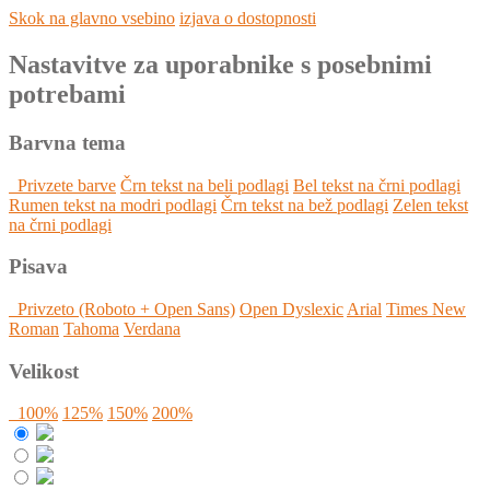
Skok na glavno vsebino
izjava o dostopnosti
Nastavitve za uporabnike s posebnimi
potrebami
Barvna tema
Privzete barve
Črn tekst na beli podlagi
Bel tekst na črni podlagi
Rumen tekst na modri podlagi
Črn tekst na bež podlagi
Zelen tekst
na črni podlagi
Pisava
Privzeto (Roboto + Open Sans)
Open Dyslexic
Arial
Times New
Roman
Tahoma
Verdana
Velikost
100%
125%
150%
200%