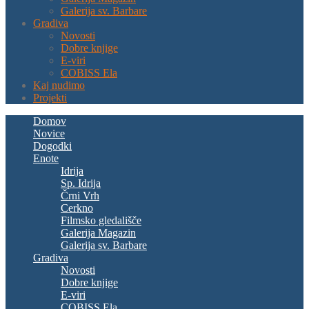
Galerija sv. Barbare
Gradiva
Novosti
Dobre knjige
E-viri
COBISS Ela
Kaj nudimo
Projekti
Domov
Novice
Dogodki
Enote
Idrija
Sp. Idrija
Črni Vrh
Cerkno
Filmsko gledališče
Galerija Magazin
Galerija sv. Barbare
Gradiva
Novosti
Dobre knjige
E-viri
COBISS Ela