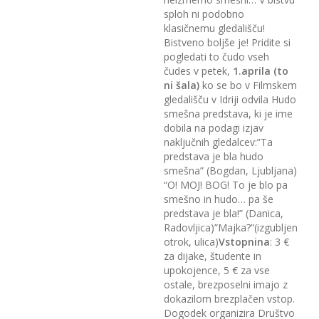
sploh ni podobno
klasičnemu gledališču!
Bistveno boljše je! Pridite si
pogledati to čudo vseh
čudes v petek,
1.aprila (to
ni šala)
ko se bo v Filmskem
gledališču v Idriji odvila Hudo
smešna predstava, ki je ime
dobila na podagi izjav
naključnih gledalcev:”Ta
predstava je bla hudo
smešna” (Bogdan, Ljubljana)
“O! MOJ! BOG! To je blo pa
smešno in hudo… pa še
predstava je bla!” (Danica,
Radovljica)”Majka?”(izgubljen
otrok, ulica)
Vstopnina
: 3 €
za dijake, študente in
upokojence, 5 € za vse
ostale, brezposelni imajo z
dokazilom brezplačen vstop.
Dogodek organizira Društvo