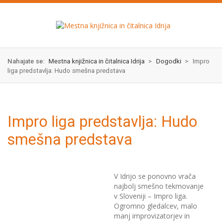
Skok
izjava
na
o
glavno
dostopnosti
vsebino
Nahajate se:
Mestna knjižnica in čitalnica Idrija
>
Dogodki
>
Impro
liga predstavlja: Hudo smešna predstava
Impro liga predstavlja: Hudo
smešna predstava
V Idrijo se ponovno vrača
najbolj smešno tekmovanje
v Sloveniji – Impro liga.
Ogromno gledalcev, malo
manj improvizatorjev in