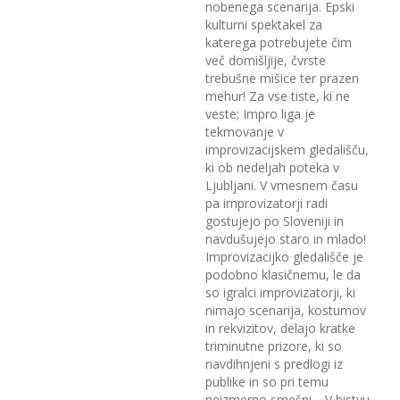
nobenega scenarija. Epski
kulturni spektakel za
katerega potrebujete čim
več domišljije, čvrste
trebušne mišice ter prazen
mehur! Za vse tiste, ki ne
veste; Impro liga je
tekmovanje v
improvizacijskem gledališču,
ki ob nedeljah poteka v
Ljubljani. V vmesnem času
pa improvizatorji radi
gostujejo po Sloveniji in
navdušujejo staro in mlado!
Improvizacijko gledališče je
podobno klasičnemu, le da
so igralci improvizatorji, ki
nimajo scenarija, kostumov
in rekvizitov, delajo kratke
triminutne prizore, ki so
navdihnjeni s predlogi iz
publike in so pri temu
neizmerno smešni… V bistvu