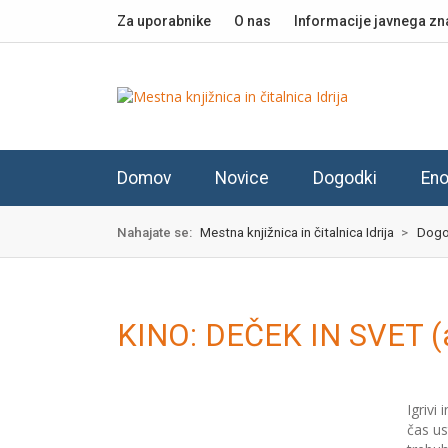
Skok
izjava
Za uporabnike
O nas
Informacije javnega zn
na
o
glavno
dostopnosti
vsebino
Domov
Novice
Dogodki
Eno
Nahajate se:
Mestna knjižnica in čitalnica Idrija
>
Dogo
KINO: DEČEK IN SVET (an
Igrivi
čas us