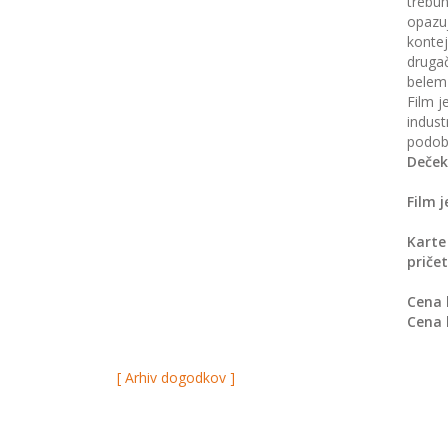
trebuh
opazuj
kontej
drugač
belem 
Film j
indust
podob
Deček 
Film j
Karte
priče
Cena 
Cena 
[ Arhiv dogodkov ]