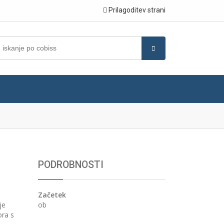
Prilagoditev strani
PODROBNOSTI
Začetek
ob
je
ora s