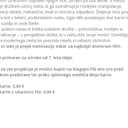
om za kruhom odpraviti njegov oče, za njim pa tudi deček. V mestu
e družbeni ustroj sveta, ki ga zaznamujejo medijske manipulacije,
nerji oblačil, mehanične živali in množica odpadkov. Življenje teče p
e kot v belem, podeželskem svetu, čigar idilo poudarjajo žive barve 
ozadju in zvok flavte.
e poklon naravi in kritika sodobne družbe – potrošništva, medijev in
rializacije – s perspektive dečka, ki v svetu išče svoje mesto. Domišlji
a modernega sveta bo prevzela mlado in odraslo občinstvo.
in svet je prejel nominacijo oskar za najboljši animirani film.
e primeren za otroke od 7. leta dalje.
 za vse projekcije je možno kupiti na blagajni FGI eno uro pred
tkom predstave ter preko spletnega središča Moje karte.
karte: 5,00 €
karte z izkaznico FGI: 4,00 €