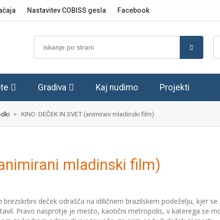
ačaja
Nastavitev COBISS gesla
Facebook
te
Gradiva
Kaj nudimo
Projekti
dki
>
KINO: DEČEK IN SVET (animirani mladinski film)
imirani mladinski film)
 in brezskrbni deček odrašča na idiličnem brazilskem podeželju, kjer se 
tavil. Pravo nasprotje je mesto, kaotični metropolis, v katerega se m