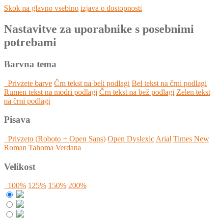
Skok na glavno vsebino
izjava o dostopnosti
Nastavitve za uporabnike s posebnimi
potrebami
Barvna tema
Privzete barve
Črn tekst na beli podlagi
Bel tekst na črni podlagi
Rumen tekst na modri podlagi
Črn tekst na bež podlagi
Zelen tekst
na črni podlagi
Pisava
Privzeto (Roboto + Open Sans)
Open Dyslexic
Arial
Times New
Roman
Tahoma
Verdana
Velikost
100%
125%
150%
200%