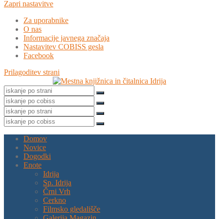
Zapri nastavitve
Za uporabnike
O nas
Informacije javnega značaja
Nastavitev COBISS gesla
Facebook
Prilagoditev strani
Domov
Novice
Dogodki
Enote
Idrija
Sp. Idrija
Črni Vrh
Cerkno
Filmsko gledališče
Galerija Magazin