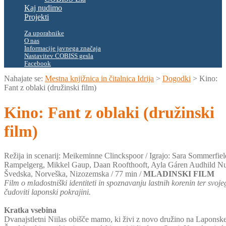
Kaj nudimo
Projekti
Za uporabnike
O nas
Informacije javnega značaja
Nastavitev COBISS gesla
Facebook
Nahajate se:
Mestna knjižnica in čitalnica Idrija
>
Dogodki
>
Kino:
Fant z oblaki (družinski film)
Kino: Fant z oblaki (družinski
film)
Režija in scenarij: Meikeminne Clinckspoor / Igrajo: Sara Sommerfie
Rampelgerg, Mikkel Gaup, Daan Roofthooft, Ayla Gáren Audhild Nutt
Švedska, Norveška, Nizozemska / 77 min /
MLADINSKI FILM
Film o mladostniški identiteti in spoznavanju lastnih korenin ter svoje
čudoviti laponski pokrajini.
Kratka vsebina
Dvanajstletni Niilas obišče mamo, ki živi z novo družino na Laponsk