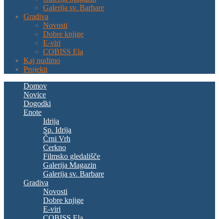
Galerija sv. Barbare
Gradiva
Novosti
Dobre knjige
E-viri
COBISS Ela
Kaj nudimo
Projekti
Domov
Novice
Dogodki
Enote
Idrija
Sp. Idrija
Črni Vrh
Cerkno
Filmsko gledališče
Galerija Magazin
Galerija sv. Barbare
Gradiva
Novosti
Dobre knjige
E-viri
COBISS Ela