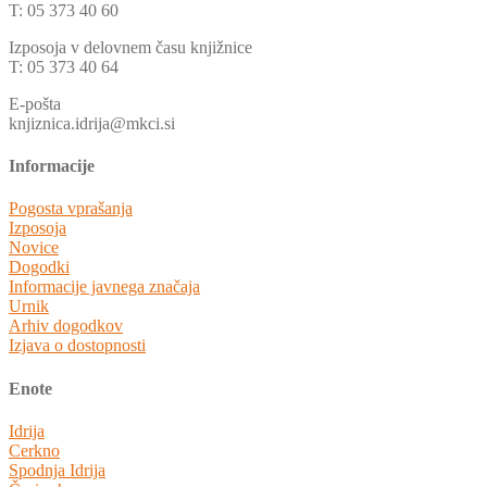
T: 05 373 40 60
Izposoja v delovnem času knjižnice
T: 05 373 40 64
E-pošta
knjiznica.idrija@mkci.si
Informacije
Pogosta vprašanja
Izposoja
Novice
Dogodki
Informacije javnega značaja
Urnik
Arhiv dogodkov
Izjava o dostopnosti
Enote
Idrija
Cerkno
Spodnja Idrija