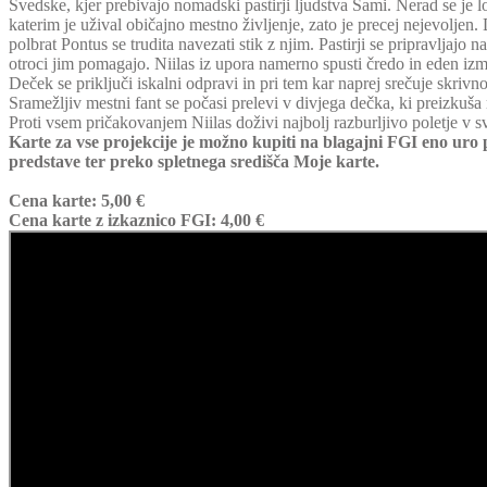
Švedske, kjer prebivajo nomadski pastirji ljudstva Sami. Nerad se je lo
katerim je užival običajno mestno življenje, zato je precej nejevoljen.
polbrat Pontus se trudita navezati stik z njim. Pastirji se pripravljajo na
otroci jim pomagajo. Niilas iz upora namerno spusti čredo in eden izm
Deček se priključi iskalni odpravi in pri tem kar naprej srečuje skriv
Sramežljiv mestni fant se počasi prelevi v divjega dečka, ki preizkuša
Proti vsem pričakovanjem Niilas doživi najbolj razburljivo poletje v s
Karte za vse projekcije je možno kupiti na blagajni FGI eno uro
predstave ter preko spletnega središča Moje karte.
Cena karte: 5,00 €
Cena karte z izkaznico FGI: 4,00 €