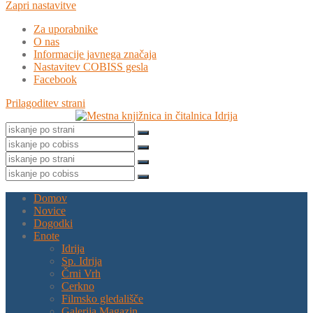
Zapri nastavitve
Za uporabnike
O nas
Informacije javnega značaja
Nastavitev COBISS gesla
Facebook
Prilagoditev strani
Domov
Novice
Dogodki
Enote
Idrija
Sp. Idrija
Črni Vrh
Cerkno
Filmsko gledališče
Galerija Magazin