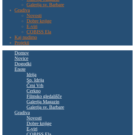
Galerija sv. Barbare
Gradiva
Novosti
Dobre knjige
E-viri
COBISS Ela
Kaj nudimo
Projekti
Domov
Novice
Dogodki
Enote
Idrija
Sp. Idrija
Črni Vrh
Cerkno
Filmsko gledališče
Galerija Magazin
Galerija sv. Barbare
Gradiva
Novosti
Dobre knjige
E-viri
COBISS Ela