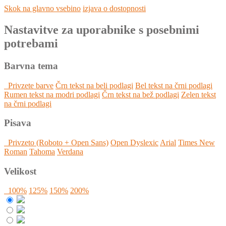
Skok na glavno vsebino
izjava o dostopnosti
Nastavitve za uporabnike s posebnimi
potrebami
Barvna tema
Privzete barve
Črn tekst na beli podlagi
Bel tekst na črni podlagi
Rumen tekst na modri podlagi
Črn tekst na bež podlagi
Zelen tekst
na črni podlagi
Pisava
Privzeto (Roboto + Open Sans)
Open Dyslexic
Arial
Times New
Roman
Tahoma
Verdana
Velikost
100%
125%
150%
200%