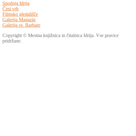
Spodnja Idrija
Črni vrh
Filmsko gledališče
Galerija Magazin
Galerija sv. Barbare
Copyright © Mestna knjižnica in čitalnica Idrija. Vse pravice
pridržane.