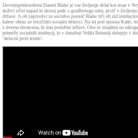
Devetinpetdesetletni Daniel Blake je vse življenje delal kot tesar v 
doživi srčni napad in skoraj pade z gradbenega odra, prvič v življenj
države. A ob zaprositvi za socialno pomoč Blake trči ob zid institucion
katere obraz so brezčutni socialni delavci. Na tej poti spozna Katie,
z dvema otrokoma, ki ima podobne težave. Oba se znajdeta na nikoga
primežu socialnih institucij, ki v današnji Veliki Britaniji delujejo v du
‘delavni proti lenim’.