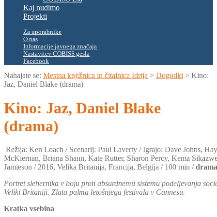
Kaj nudimo
Projekti
Za uporabnike
O nas
Informacije javnega značaja
Nastavitev COBISS gesla
Facebook
Nahajate se:
Mestna knjižnica in čitalnica Idrija
>
Dogodki
>
Kino:
Jaz, Daniel Blake (drama)
Kino: Jaz, Daniel Blake
(drama)
Režija: Ken Loach / Scenarij: Paul Laverty / Igrajo: Dave Johns, Ha
McKiernan, Briana Shann, Kate Rutter, Sharon Percy, Kema Sikazwe
Jamieson / 2016, Velika Britanija, Francija, Belgija / 100 min /
dram
Portret slehernika v boju proti absurdnemu sistemu podeljevanja soci
Veliki Britaniji. Zlata palma letošnjega festivala v Cannesu.
Kratka vsebina