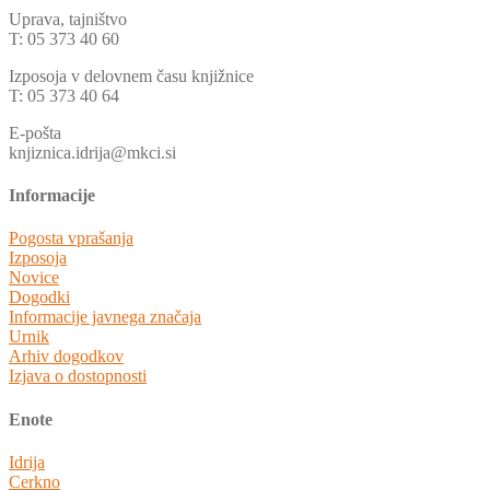
Uprava, tajništvo
T: 05 373 40 60
Izposoja v delovnem času knjižnice
T: 05 373 40 64
E-pošta
knjiznica.idrija@mkci.si
Informacije
Pogosta vprašanja
Izposoja
Novice
Dogodki
Informacije javnega značaja
Urnik
Arhiv dogodkov
Izjava o dostopnosti
Enote
Idrija
Cerkno