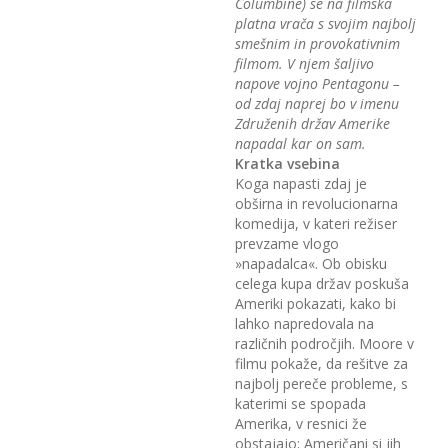
Columbine) se na filmska
platna vrača s svojim najbolj
smešnim in provokativnim
filmom. V njem šaljivo
napove vojno Pentagonu –
od zdaj naprej bo v imenu
Združenih držav Amerike
napadal kar on sam.
Kratka vsebina
Koga napasti zdaj je
obširna in revolucionarna
komedija, v kateri režiser
prevzame vlogo
»napadalca«. Ob obisku
celega kupa držav poskuša
Ameriki pokazati, kako bi
lahko napredovala na
različnih področjih. Moore v
filmu pokaže, da rešitve za
najbolj pereče probleme, s
katerimi se spopada
Amerika, v resnici že
obstajajo; Američani si jih