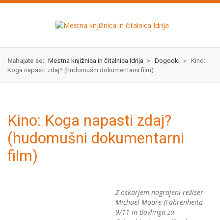
Skok
izjava
na
o
glavno
dostopnosti
vsebino
Nahajate se:
Mestna knjižnica in čitalnica Idrija
>
Dogodki
>
Kino:
Koga napasti zdaj? (hudomušni dokumentarni film)
Kino: Koga napasti zdaj?
(hudomušni dokumentarni
film)
Z oskarjem nagrajeni režiser
Michael Moore (Fahrenheita
9/11 in Bovlinga za