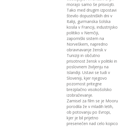
morajo samo še prisvojiti.
Tako med drugim izpostavi
število dopustniških dni v
Italiji, gurmanska šolska
kosila v Franciji, industrijsko
politiko v Nemčiji,
zaporniški sistem na
Norveškem, napredno
obravnavanje žensk v
Tuniziji in občutno
prisotnost žensk v politiki in
poslovnem življenju na
Islandiji. Ustavi se tudi v
Sloveniji, kjer njegovo
pozornost pritegne
brezplačno visokošolsko
izobraževanje.
Zamisel za film se je Mooru
porodila že v mladih letih,
ob potovanju po Evropi,
kjer je bil prijetno
presenečen nad celo kopico