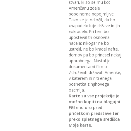
stvari, ki so se mu kot
Američanu zdele
popolnoma nepojmljive.
Tako se je odločil, da bo
»napadel« tuje države in jih
»okradel«. Pri tem bo
upošteval tri osnovna
načela: nikogar ne bo
ustrelil, ne bo kradel nafte,
domov pa bo prinesel nekaj
uporabnega. Nastal je
dokumentarni film o
Združenih državah Amerike,
v katerem ni niti enega
posnetka z njihovega
ozemlja.
Karte za vse projekcije je
možno kupiti na blagajni
FGI eno uro pred
pričetkom predstave ter
preko spletnega središča
Moje karte.