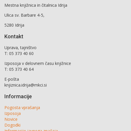
Mestna knjižnica in čitalnica Idrija
Ulica sv. Barbare 4-5,
5280 Idrija
Kontakt
Uprava, tajništvo
T: 05 373 40 60
Izposoja v delovnem času knjižnice
T: 05 373 40 64
E-pošta
knjiznica.idrija@mkci.si
Informacije
Pogosta vprašanja
Izposoja
Novice
Dogodki
Informacije javnega značaja