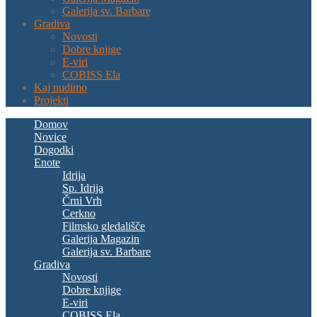
Galerija sv. Barbare
Gradiva
Novosti
Dobre knjige
E-viri
COBISS Ela
Kaj nudimo
Projekti
Domov
Novice
Dogodki
Enote
Idrija
Sp. Idrija
Črni Vrh
Cerkno
Filmsko gledališče
Galerija Magazin
Galerija sv. Barbare
Gradiva
Novosti
Dobre knjige
E-viri
COBISS Ela