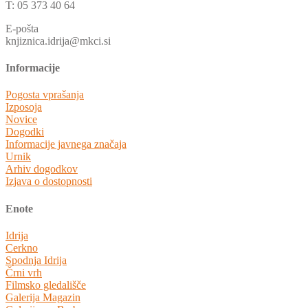
T: 05 373 40 64
E-pošta
knjiznica.idrija@mkci.si
Informacije
Pogosta vprašanja
Izposoja
Novice
Dogodki
Informacije javnega značaja
Urnik
Arhiv dogodkov
Izjava o dostopnosti
Enote
Idrija
Cerkno
Spodnja Idrija
Črni vrh
Filmsko gledališče
Galerija Magazin