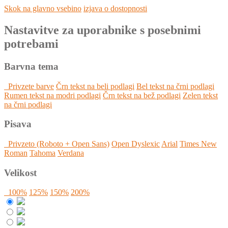
Skok na glavno vsebino
izjava o dostopnosti
Nastavitve za uporabnike s posebnimi
potrebami
Barvna tema
Privzete barve
Črn tekst na beli podlagi
Bel tekst na črni podlagi
Rumen tekst na modri podlagi
Črn tekst na bež podlagi
Zelen tekst
na črni podlagi
Pisava
Privzeto (Roboto + Open Sans)
Open Dyslexic
Arial
Times New
Roman
Tahoma
Verdana
Velikost
100%
125%
150%
200%