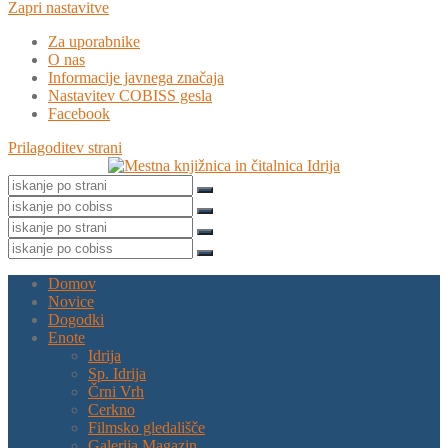
Zapri nastavitve
Za uporabnike
O nas
Informacije javnega značaja
Nastavitev COBISS gesla
Facebook
Prilagoditev strani
Domov
Novice
Dogodki
Enote
Idrija
Sp. Idrija
Črni Vrh
Cerkno
Filmsko gledališče
Galerija Magazin