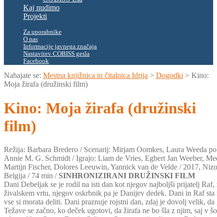
Kaj nudimo
Projekti
Za uporabnike
O nas
Informacije javnega značaja
Nastavitev COBISS gesla
Facebook
Nahajate se:
Mestna knjižnica in čitalnica Idrija
>
Dogodki
>
Kino:
Moja žirafa (družinski film)
Kino: Moja žirafa (družinski
film)
Režija: Barbara Bredero / Scenarij: Mirjam Oomkes, Laura Weeda po
Annie M. G. Schmidt / Igrajo: Liam de Vries, Egbert Jan Weeber, M
Martijn Fischer, Dolores Leeuwin, Yannick van de Velde / 2017, Niz
Belgija / 74 min /
SINHRONIZIRANI DRUŽINSKI FILM
Dani Debeljak se je rodil na isti dan kot njegov najboljši prijatelj Raf, 
živalskem vrtu, njegov oskrbnik pa je Danijev dedek. Dani in Raf sta 
vse si morata deliti. Dani praznuje rojstni dan, zdaj je dovolj velik, da
Težave se začno, ko deček ugotovi, da žirafa ne bo šla z njim, saj v šol