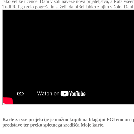
tako velike učence. Dani v šoli naveže nova prijateljstva, a Rafa vse
Tudi Raf ga zelo pogreša in si želi, da bi šel lahko z njim v šolo. Dan
Karte za vse projekcije je možno kupiti na blagajni FGI eno uro
predstave ter preko spletnega središča Moje karte.