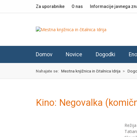
Skok
izjava
Za uporabnike
O nas
Informacije javnega zn
na
o
glavno
dostopnosti
vsebino
Domov
Novice
Dogodki
Eno
Nahajate se:
Mestna knjižnica in čitalnica Idrija
>
Dogo
Kino: Negovalka (komič
Režija
Tatian