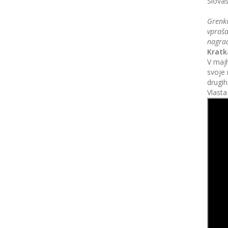
Slovaš
Grenko
vpraša
nagrad
Kratk
V maj
svoje 
drugih
Vlasta