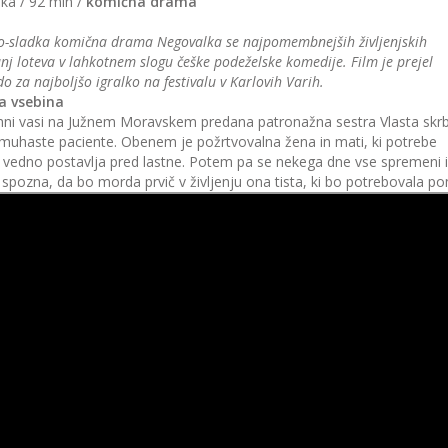
ka / 92 min /
komična drama
-sladka komična drama Negovalka se najpomembnejših življenjskih
nj loteva v lahkotnem slogu češke podeželske komedije. Film je prejel
o za najboljšo igralko na festivalu v Karlovih Varih.
a vsebina
hni vasi na Južnem Moravskem predana patronažna sestra Vlasta skrb
muhaste paciente. Obenem je požrtvovalna žena in mati, ki potrebe
 vedno postavlja pred lastne. Potem pa se nekega dne vse spremeni 
 spozna, da bo morda prvič v življenju ona tista, ki bo potrebovala p