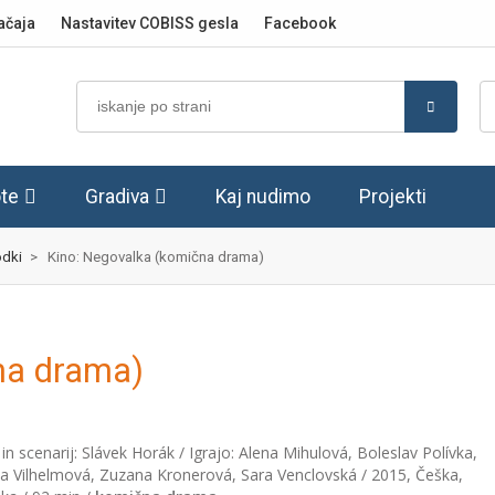
ačaja
Nastavitev COBISS gesla
Facebook
te
Gradiva
Kaj nudimo
Projekti
dki
>
Kino: Negovalka (komična drama)
na drama)
 in scenarij: Slávek Horák / Igrajo: Alena Mihulová, Boleslav Polívka,
a Vilhelmová, Zuzana Kronerová, Sara Venclovská / 2015, Češka,