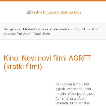
Skok
izjava
na
o
glavno
dostopnosti
vsebino
Nahajate se:
Mestna knjižnica in čitalnica Idrija
>
Dogodki
>
Kino:
Novi novi filmi AGRFT (kratki filmi)
Kino: Novi novi filmi AGRFT
(kratki filmi)
Pet kratkih filmov. Pet
zgodb. Pet nadobudnih
mladih režiserjev (August
Adrian Braatz, Áron
Horváth, Miha Možina,