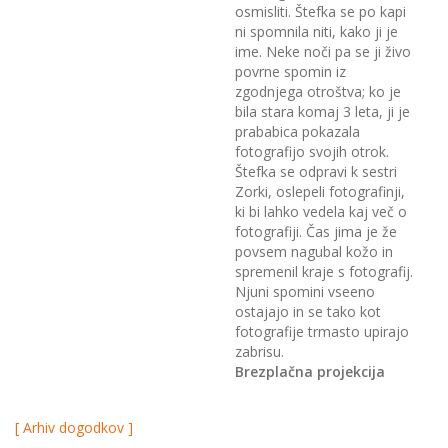
osmisliti. Štefka se po kapi
ni spomnila niti, kako ji je
ime. Neke noči pa se ji živo
povrne spomin iz
zgodnjega otroštva; ko je
bila stara komaj 3 leta, ji je
prababica pokazala
fotografijo svojih otrok.
Štefka se odpravi k sestri
Zorki, oslepeli fotografinji,
ki bi lahko vedela kaj več o
fotografiji. Čas jima je že
povsem nagubal kožo in
spremenil kraje s fotografij.
Njuni spomini vseeno
ostajajo in se tako kot
fotografije trmasto upirajo
zabrisu.
Brezplačna projekcija
[ Arhiv dogodkov ]