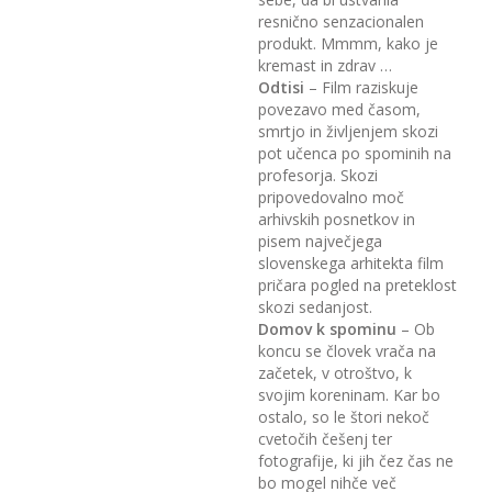
resnično senzacionalen
produkt. Mmmm, kako je
kremast in zdrav …
Odtisi
– Film raziskuje
povezavo med časom,
smrtjo in življenjem skozi
pot učenca po spominih na
profesorja. Skozi
pripovedovalno moč
arhivskih posnetkov in
pisem največjega
slovenskega arhitekta film
pričara pogled na preteklost
skozi sedanjost.
Domov k spominu
– Ob
koncu se človek vrača na
začetek, v otroštvo, k
svojim koreninam. Kar bo
ostalo, so le štori nekoč
cvetočih češenj ter
fotografije, ki jih čez čas ne
bo mogel nihče več