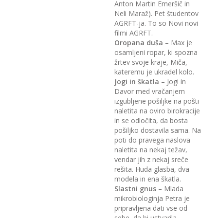
Anton Martin Emeršič in
Neli Maraž). Pet študentov
AGRFT-ja. To so Novi novi
filmi AGRFT.
Oropana duša
– Max je
osamljeni ropar, ki spozna
žrtev svoje kraje, Miča,
kateremu je ukradel kolo.
Jogi in škatla
– Jogi in
Davor med vračanjem
izgubljene pošiljke na pošti
naletita na oviro birokracije
in se odločita, da bosta
pošiljko dostavila sama. Na
poti do pravega naslova
naletita na nekaj težav,
vendar jih z nekaj sreče
rešita. Huda glasba, dva
modela in ena škatla.
Slastni gnus
– Mlada
mikrobiologinja Petra je
pripravljena dati vse od
sebe, da bi ustvarila