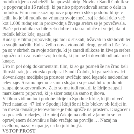
rudniku kjer so zabeležili knapovski utrip. Novinar Sandi Čolnik se
je pogovarjal s 16 rudarji, ki pa niso pripovedovali samo o delu in
rudniku. Film nam skozi njihove pripovedi slika podobo Idrije v
letih, ko je bil rudnik na vrhuncu svoje moči, saj je dajal delo več
kot 1.000 rudarjem in proizvodnja živega srebra se je povečevala.
Plače pri rudniku so bile zelo dobre in takrat nihče ni verjel, da bi
rudnik lahko kdaj ugasnil.
Rudarji v filmu pripovedujejo tudi o stiskah, težavah in strahovih ter
o svojih načrtih. Eni si želijo nov avtomobil, drugi gradijo hiše. Vsi
pa so v skrbeh za svoje zdravje, ki je zaradi silikoze in živega srebra
ogroženo in za usode svojih otrok, ki jim ne bi dovolili odhoda med
knape.
Uro in pol dolg dokumentarni film, ki so ga posneli še na črno-beli
filmski trak, je avtorsko podpisal Sandi Čolnik, ki ga raziskovalci
slovenskega medijskega prostora uvrščajo med legende nacionalne
televizije. S samo njemu lastnim slogom si je znal hitro pridobiti
zaupanje sogovornikov. Zato so mu tudi rudarji iz Idrije zaupali
marsikatero pripoved, ki je sicer ostajala samo njihova.
V filmu vidimo tudi podobe Idrije in Spodnje Idrije, ki jih ni več.
Pred natanko 47 leti v Spodnji Idriji še ni bilo blokov ob Idrijci in
na mestu današnje telovadnice je bilo igrišče na prostem. Dragoceni
so posnetki rudarjev, ki zjutraj čakajo na odhod v jamo in se po
opravljenem delovniku s šalo vračajo na površje … Nazaj na
svetlobo, nazaj v upanje, da bo jutri boljši.
VSTOP PROST