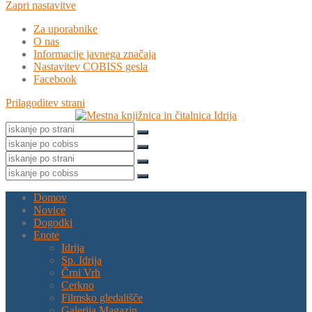
Zapri nastavitve
Za uporabnike
O nas
Informacije javnega značaja
Nastavitev COBISS gesla
Facebook
Prilagoditev strani
Domov
Novice
Dogodki
Enote
Idrija
Sp. Idrija
Črni Vrh
Cerkno
Filmsko gledališče
Galerija Magazin