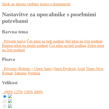
Skok na glavno vsebino
izjava o dostopnosti
Nastavitve za uporabnike s posebnimi
potrebami
Barvna tema
Privzete barve
Črn tekst na beli podlagi
Bel tekst na črni podlagi
Rumen tekst na modri podlagi
Črn tekst na bež podlagi
Zelen tekst
na črni podlagi
Pisava
Privzeto (Roboto + Open Sans)
Open Dyslexic
Arial
Times New
Roman
Tahoma
Verdana
Velikost
100%
125%
150%
200%