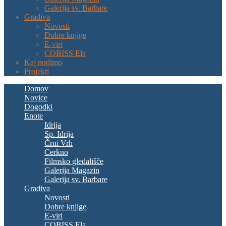
Galerija sv. Barbare
Gradiva
Novosti
Dobre knjige
E-viri
COBISS Ela
Kaj nudimo
Projekti
Domov
Novice
Dogodki
Enote
Idrija
Sp. Idrija
Črni Vrh
Cerkno
Filmsko gledališče
Galerija Magazin
Galerija sv. Barbare
Gradiva
Novosti
Dobre knjige
E-viri
COBISS Ela