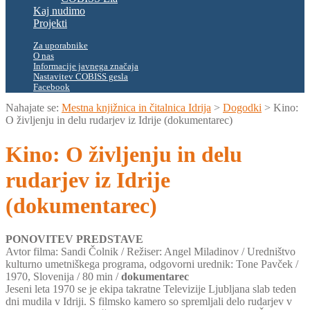
Kaj nudimo
Projekti
Za uporabnike
O nas
Informacije javnega značaja
Nastavitev COBISS gesla
Facebook
Nahajate se:
Mestna knjižnica in čitalnica Idrija
>
Dogodki
>
Kino:
O življenju in delu rudarjev iz Idrije (dokumentarec)
Kino: O življenju in delu
rudarjev iz Idrije
(dokumentarec)
PONOVITEV PREDSTAVE
Avtor filma: Sandi Čolnik / Režiser: Angel Miladinov / Uredništvo
kulturno umetniškega programa, odgovorni urednik: Tone Pavček /
1970, Slovenija / 80 min /
dokumentarec
Jeseni leta 1970 se je ekipa takratne Televizije Ljubljana slab teden
dni mudila v Idriji. S filmsko kamero so spremljali delo rudarjev v