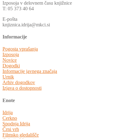
Izposoja v delovnem času knjižnice
T: 05 373 40 64
E-pošta
knjiznica.idrija@mkci.si
Informacije
Pogosta vprašanja
Izposoja
Novice
Dogodki
Informacije javnega značaja
Urnik
Arhiv dogodkov
Izjava o dostopnosti
Enote
Idrija
Cerkno
Spodnja Idrija
Črni vrh
Filmsko gledališče