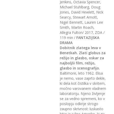
Jenkins, Octavia Spencer,
Michael Stuhlbarg, Doug
Jones, David Hewlett, Nick
Searcy, Stewart Arnott,
Nigel Bennett, Lauren Lee
Smith, Martin Roach,
Allegra Fulton/ 2017, ZDA /
119 min /
FANTAZIJSKA
DRAMA
Dobitnik zlatega leva v
Benetkah. Zlati globus za
režijo in glasbo, oskar za
najboljši film, režijo,
glasbo in scenografijo.
Baltimore, leto 1962. Elisa
je nemo, vase zaprto dekle,
ki dela kot čistilka v skritem,
močno varovanem vladnem
laboratoriju. Njeno življenje
se za vedno spremeni, ko v
poslopju odkrije strogo
zaupno skrivnost: luskasto
bitje iz južne Amerike, ki ga