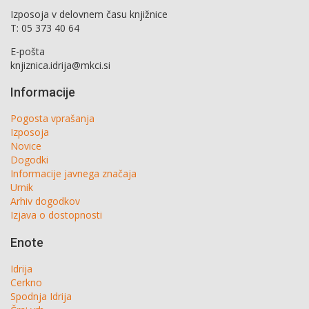
Izposoja v delovnem času knjižnice
T: 05 373 40 64
E-pošta
knjiznica.idrija@mkci.si
Informacije
Pogosta vprašanja
Izposoja
Novice
Dogodki
Informacije javnega značaja
Urnik
Arhiv dogodkov
Izjava o dostopnosti
Enote
Idrija
Cerkno
Spodnja Idrija