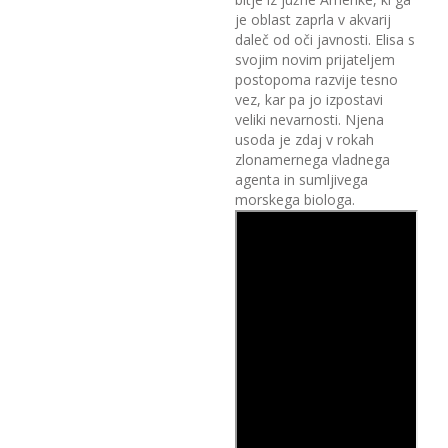
je oblast zaprla v akvarij
daleč od oči javnosti. Elisa s
svojim novim prijateljem
postopoma razvije tesno
vez, kar pa jo izpostavi
veliki nevarnosti. Njena
usoda je zdaj v rokah
zlonamernega vladnega
agenta in sumljivega
morskega biologa.