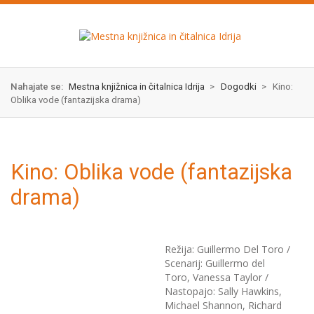
Skok
izjava
na
o
glavno
dostopnosti
vsebino
Nahajate se:
Mestna knjižnica in čitalnica Idrija
>
Dogodki
>
Kino:
Oblika vode (fantazijska drama)
Kino: Oblika vode (fantazijska
drama)
Režija: Guillermo Del Toro /
Scenarij: Guillermo del
Toro, Vanessa Taylor /
Nastopajo: Sally Hawkins,
Michael Shannon, Richard