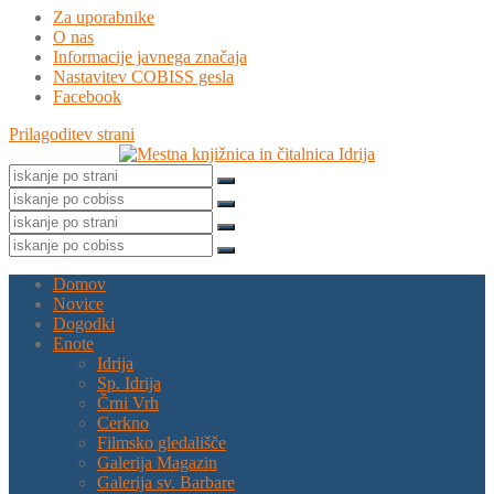
Za uporabnike
O nas
Informacije javnega značaja
Nastavitev COBISS gesla
Facebook
Prilagoditev strani
Domov
Novice
Dogodki
Enote
Idrija
Sp. Idrija
Črni Vrh
Cerkno
Filmsko gledališče
Galerija Magazin
Galerija sv. Barbare