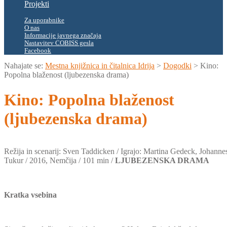
Projekti
Za uporabnike
O nas
Informacije javnega značaja
Nastavitev COBISS gesla
Facebook
Nahajate se:
Mestna knjižnica in čitalnica Idrija
>
Dogodki
>
Kino:
Popolna blaženost (ljubezenska drama)
Kino: Popolna blaženost
(ljubezenska drama)
Režija in scenarij: Sven Taddicken / Igrajo: Martina Gedeck, Johanne
Tukur / 2016, Nemčija / 101 min /
LJUBEZENSKA DRAMA
Kratka vsebina