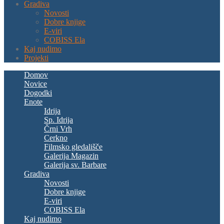
Gradiva
Novosti
Dobre knjige
E-viri
COBISS Ela
Kaj nudimo
Projekti
Domov
Novice
Dogodki
Enote
Idrija
Sp. Idrija
Črni Vrh
Cerkno
Filmsko gledališče
Galerija Magazin
Galerija sv. Barbare
Gradiva
Novosti
Dobre knjige
E-viri
COBISS Ela
Kaj nudimo