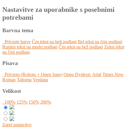
Skok
izjava
Nastavitve za uporabnike s posebnimi
na
o
potrebami
glavno
dostopnosti
vsebino
Barvna tema
Privzete barve
Črn tekst na beli podlagi
Bel tekst na črni podlagi
Rumen tekst na modri podlagi
Črn tekst na bež podlagi
Zelen tekst
na črni podlagi
Pisava
Privzeto (Roboto + Open Sans)
Open Dyslexic
Arial
Times New
Roman
Tahoma
Verdana
Velikost
100%
125%
150%
200%
Zapri nastavitve