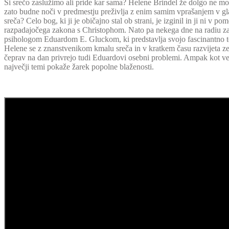
Si srečo zaslužimo ali pride kar sama? Helene Brindel že dolgo ne mo
zato budne noči v predmestju preživlja z enim samim vprašanjem v gl
sreča? Celo bog, ki ji je običajno stal ob strani, je izginil in ji ni v po
razpadajočega zakona s Christophom. Nato pa nekega dne na radiu za
psihologom Eduardom E. Gluckom, ki predstavlja svojo fascinantno teo
Helene se z znanstvenikom kmalu sreča in v kratkem času razvijeta z
čeprav na dan privrejo tudi Eduardovi osebni problemi. Ampak kot ve
največji temi pokaže žarek popolne blaženosti.