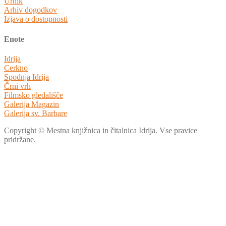
Urnik
Arhiv dogodkov
Izjava o dostopnosti
Enote
Idrija
Cerkno
Spodnja Idrija
Črni vrh
Filmsko gledališče
Galerija Magazin
Galerija sv. Barbare
Copyright © Mestna knjižnica in čitalnica Idrija. Vse pravice
pridržane.