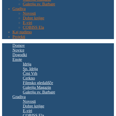
Galerija sv. Barbare
Gradiva
Novosti
Dobre knjige
E-viri
COBISS Ela
Kaj nudimo
Projekti
Domov
Novice
Dogodki
Enote
Idrija
Sp. Idrija
Črni Vrh
Cerkno
Filmsko gledališče
Galerija Magazin
Galerija sv. Barbare
Gradiva
Novosti
Dobre knjige
E-viri
COBISS Ela