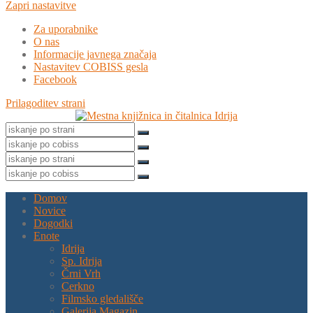
Zapri nastavitve
Za uporabnike
O nas
Informacije javnega značaja
Nastavitev COBISS gesla
Facebook
Prilagoditev strani
Domov
Novice
Dogodki
Enote
Idrija
Sp. Idrija
Črni Vrh
Cerkno
Filmsko gledališče
Galerija Magazin