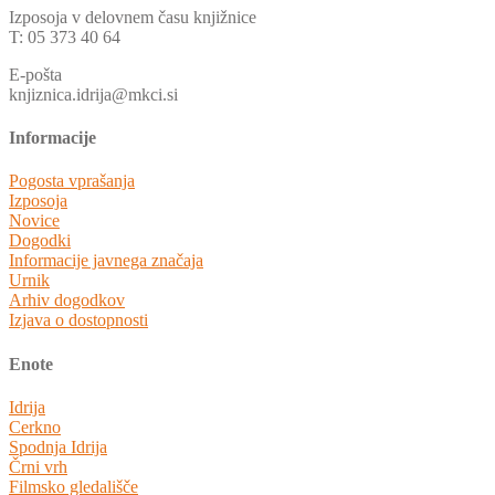
Izposoja v delovnem času knjižnice
T: 05 373 40 64
E-pošta
knjiznica.idrija@mkci.si
Informacije
Pogosta vprašanja
Izposoja
Novice
Dogodki
Informacije javnega značaja
Urnik
Arhiv dogodkov
Izjava o dostopnosti
Enote
Idrija
Cerkno
Spodnja Idrija
Črni vrh
Filmsko gledališče