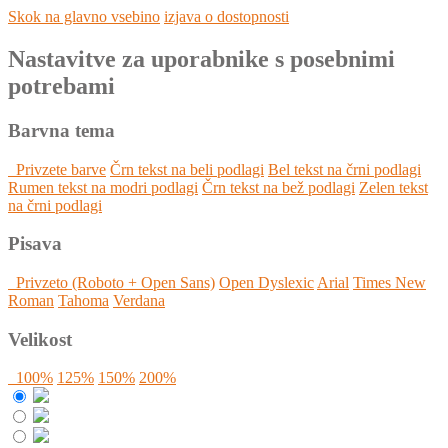
Skok na glavno vsebino
izjava o dostopnosti
Nastavitve za uporabnike s posebnimi
potrebami
Barvna tema
Privzete barve
Črn tekst na beli podlagi
Bel tekst na črni podlagi
Rumen tekst na modri podlagi
Črn tekst na bež podlagi
Zelen tekst
na črni podlagi
Pisava
Privzeto (Roboto + Open Sans)
Open Dyslexic
Arial
Times New
Roman
Tahoma
Verdana
Velikost
100%
125%
150%
200%