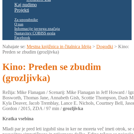
Kaj nudimo
Projekti
Za uporabnike
O nas
Informacije javnega značaja
Nastavitev COBISS gesla
Facebook
Nahajate se:
Mestna knjižnica in čitalnica Idrija
>
Dogodki
>
Kino:
Preden se zbudim (grozljivka)
Kino: Preden se zbudim
(grozljivka)
Režija: Mike Flanagan / Scenarij: Mike Flanagan in Jeff Howard / Igr
Bosworth, Thomas Jane, Annabeth Gish, Scottie Thompson, Dash Mi
Kyla Deaver, Jacob Tremblay, Lance E. Nichols, Courtney Bell, Jason
Gordon / 2015, ZDA / 97 min /
grozljivka
Kratka vsebina
Mladi par je pred leti izgubil sina in ker ne moreta več imeti otrok, se 