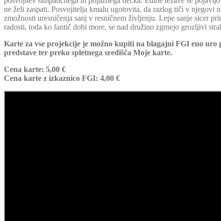
posvojitev simpatičnega in prijaznega dečka. Edine težave se pojavijo 
ne želi zaspati. Posvojitelja kmalu ugotovita, da razlog tiči v njegovi 
zmožnosti uresničenja sanj v resničnem življenju. Lepe sanje sicer pri
radosti, toda ko fantič dobi more, se nad družino zgrnejo grozljivi stra
Karte za vse projekcije je možno kupiti na blagajni FGI eno uro
predstave ter preko spletnega središča Moje karte.
Cena karte: 5,00 €
Cena karte z izkaznico FGI: 4,00 €