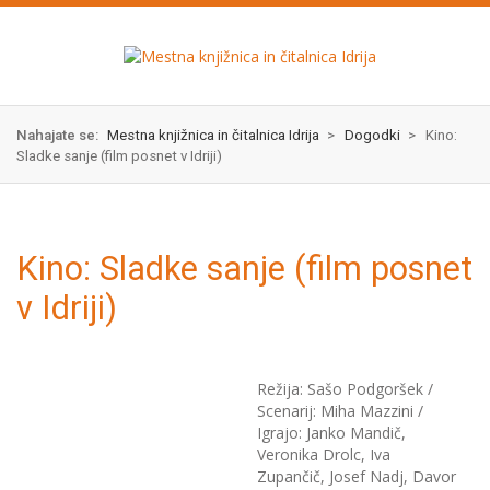
Skok
izjava
na
o
glavno
dostopnosti
vsebino
Nahajate se:
Mestna knjižnica in čitalnica Idrija
>
Dogodki
>
Kino:
Sladke sanje (film posnet v Idriji)
Kino: Sladke sanje (film posnet
v Idriji)
Režija: Sašo Podgoršek /
Scenarij: Miha Mazzini /
Igrajo: Janko Mandič,
Veronika Drolc, Iva
Zupančič, Josef Nadj, Davor