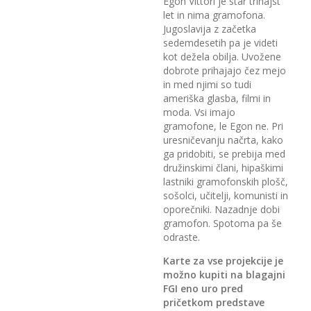
Egon Vittori je star trinajst
let in nima gramofona.
Jugoslavija z začetka
sedemdesetih pa je videti
kot dežela obilja. Uvožene
dobrote prihajajo čez mejo
in med njimi so tudi
ameriška glasba, filmi in
moda. Vsi imajo
gramofone, le Egon ne. Pri
uresničevanju načrta, kako
ga pridobiti, se prebija med
družinskimi člani, hipaškimi
lastniki gramofonskih plošč,
sošolci, učitelji, komunisti in
oporečniki. Nazadnje dobi
gramofon. Spotoma pa še
odraste.
Karte za vse projekcije je
možno kupiti na blagajni
FGI eno uro pred
pričetkom predstave