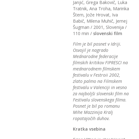
Janjić, Grega Bakovič, Luka
Tratnik, Ana Troha, Marinka
Štern, Jože Hrovat, Iva
Babič, Milena Muhič, Jernej
Šugman / 2001, Slovenija /
110 min /
slovenski film
Film je bil posnet v Idriji.
Osvojil je nagrado
Mednarodne federacije
filmskih kritikov FIPRESCI na
mednarodnem filmskem
festivalu v Festroii 2002,
zlato palmo na Filmskem
festivalu v Valenciji in vesno
za najboljši slovenski film na
Festivalu slovenskega filma.
Posnet je bil po romanu
Mihe Mazzinija Kralj
ropotajočih duhov.
Kratka vsebina