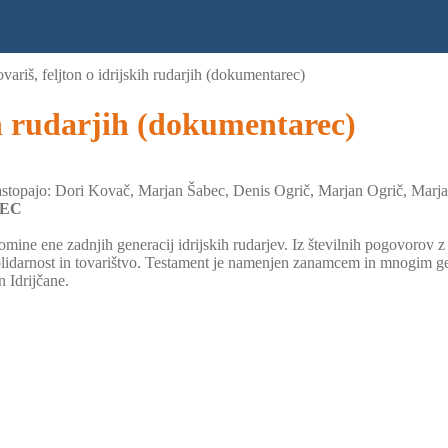
variš, feljton o idrijskih rudarjih (dokumentarec)
ih rudarjih (dokumentarec)
astopajo: Dori Kovač, Marjan Šabec, Denis Ogrič, Marjan Ogrič, Marj
EC
omine ene zadnjih generacij idrijskih rudarjev. Iz številnih pogovorov z
 solidarnost in tovarištvo. Testament je namenjen zanamcem in mnogim g
n Idrijčane.