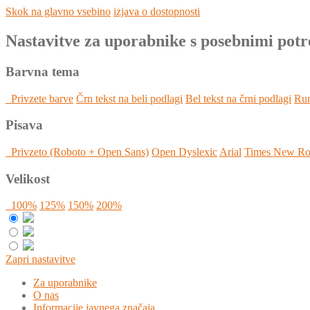
Skok na glavno vsebino
izjava o dostopnosti
Nastavitve za uporabnike s posebnimi pot
Barvna tema
Privzete barve
Črn tekst na beli podlagi
Bel tekst na črni podlagi
Rum
Pisava
Privzeto (Roboto + Open Sans)
Open Dyslexic
Arial
Times New R
Velikost
100%
125%
150%
200%
Zapri nastavitve
Za uporabnike
O nas
Informacije javnega značaja