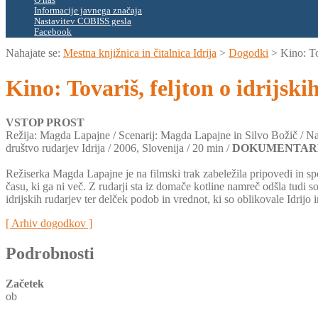
O nas
Informacije javnega značaja
Nastavitev COBISS gesla
Facebook
Nahajate se:
Mestna knjižnica in čitalnica Idrija
>
Dogodki
>
Kino: To
Kino: Tovariš, feljton o idrijsk
VSTOP PROST
Režija: Magda Lapajne / Scenarij: Magda Lapajne in Silvo Božič / N
društvo rudarjev Idrija / 2006, Slovenija / 20 min /
DOKUMENTAR
Režiserka Magda Lapajne je na filmski trak zabeležila pripovedi in sp
času, ki ga ni več. Z rudarji sta iz domače kotline namreč odšla tudi
idrijskih rudarjev ter delček podob in vrednot, ki so oblikovale Idrijo i
[ Arhiv dogodkov ]
Podrobnosti
Začetek
ob