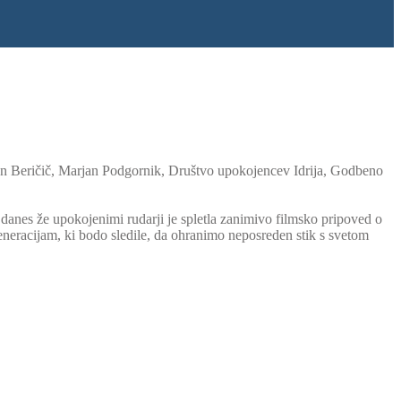
an Beričič, Marjan Podgornik, Društvo upokojencev Idrija, Godbeno
 danes že upokojenimi rudarji je spletla zanimivo filmsko pripoved o
eneracijam, ki bodo sledile, da ohranimo neposreden stik s svetom