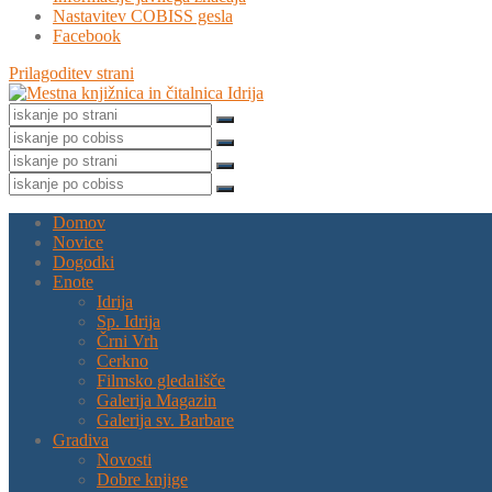
Nastavitev COBISS gesla
Facebook
Prilagoditev strani
Domov
Novice
Dogodki
Enote
Idrija
Sp. Idrija
Črni Vrh
Cerkno
Filmsko gledališče
Galerija Magazin
Galerija sv. Barbare
Gradiva
Novosti
Dobre knjige