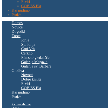
E-viri
COBISS Ela
Kaj nudimo
Projekti
Domov
Novice
Dogodki
Enote
Idrija
Sp. Idrija
Črni Vrh
Cerkno
Filmsko gledališče
Galerija Magazin
Galerija sv. Barbare
Gradiva
Novosti
Dobre knjige
E-viri
COBISS Ela
Kaj nudimo
Projekti
Za uporabnike