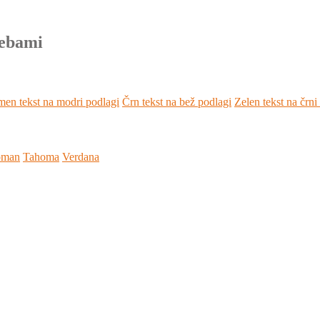
rebami
en tekst na modri podlagi
Črn tekst na bež podlagi
Zelen tekst na črni
oman
Tahoma
Verdana