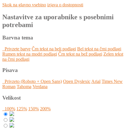
Skok na glavno vsebino
izjava o dostopnosti
Nastavitve za uporabnike s posebnimi
potrebami
Barvna tema
Privzete barve
Črn tekst na beli podlagi
Bel tekst na črni podlagi
Rumen tekst na modri podlagi
Črn tekst na bež podlagi
Zelen tekst
na črni podlagi
Pisava
Privzeto (Roboto + Open Sans)
Open Dyslexic
Arial
Times New
Roman
Tahoma
Verdana
Velikost
100%
125%
150%
200%