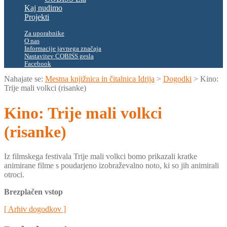
Kaj nudimo
Projekti
Za uporabnike
O nas
Informacije javnega značaja
Nastavitev COBISS gesla
Facebook
Nahajate se:
Mestna knjižnica in čitalnica Idrija
>
Dogodki
>
Kino:
Trije mali volkci (risanke)
Kino: Trije mali volkci
(risanke)
Iz filmskega festivala Trije mali volkci bomo prikazali kratke
animirane filme s poudarjeno izobraževalno noto, ki so jih animirali
otroci.
Brezplačen vstop
[ Arhiv dogodkov ]