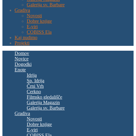
Galerija sv. Barbare
Gradiva
Novosti
Dobre knjige
E-viri
COBISS Ela
Kaj nudimo
Projekti
Domov
Novice
Dogodki
Enote
Idrija
Sp. Idrija
Črni Vrh
Cerkno
Filmsko gledališče
Galerija Magazin
Galerija sv. Barbare
Gradiva
Novosti
Dobre knjige
E-viri
COBISS Ela