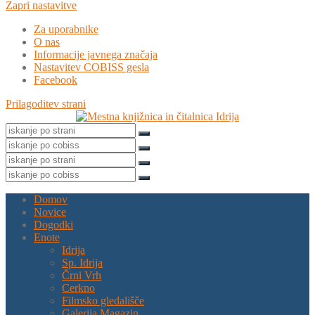
Zapri nastavitve
Za uporabnike
O nas
Informacije javnega značaja
Nastavitev COBISS gesla
Facebook
Prilagoditev strani
Domov
Novice
Dogodki
Enote
Idrija
Sp. Idrija
Črni Vrh
Cerkno
Filmsko gledališče
Galerija Magazin