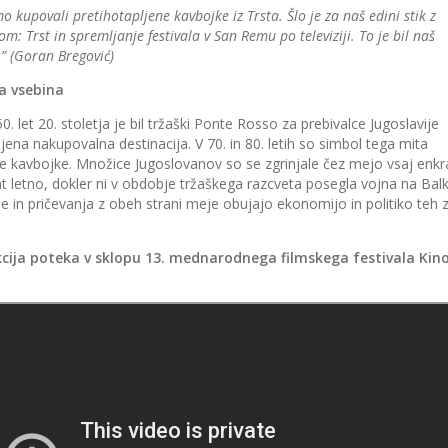
mo kupovali pretihotapljene kavbojke iz Trsta. Šlo je za naš edini stik z
m: Trst in spremljanje festivala v San Remu po televiziji. To je bil naš
” (Goran Bregović)
a vsebina
50. let 20. stoletja je bil tržaški Ponte Rosso za prebivalce Jugoslavije
bljena nakupovalna destinacija. V 70. in 80. letih so simbol tega mita
e kavbojke. Množice Jugoslovanov so se zgrinjale čez mejo vsaj enkra
t letno, dokler ni v obdobje tržaškega razcveta posegla vojna na Bal
 in pričevanja z obeh strani meje obujajo ekonomijo in politiko teh z
kcija poteka v sklopu 13. mednarodnega filmskega festivala Kin