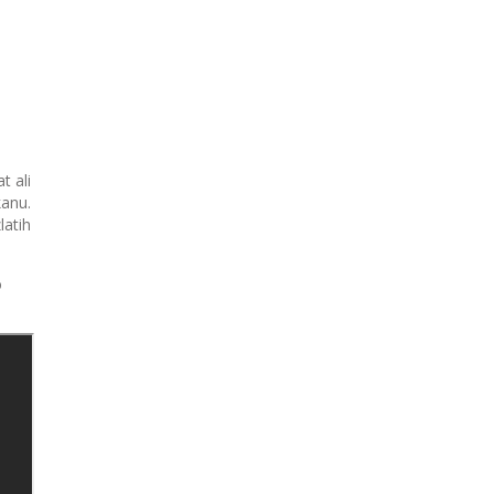
t ali
kanu.
latih
o