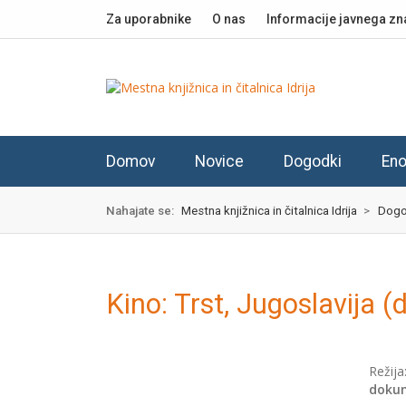
Skok
izjava
Za uporabnike
O nas
Informacije javnega zn
na
o
glavno
dostopnosti
vsebino
Domov
Novice
Dogodki
Eno
Nahajate se:
Mestna knjižnica in čitalnica Idrija
>
Dogo
Kino: Trst, Jugoslavija 
Režija
doku