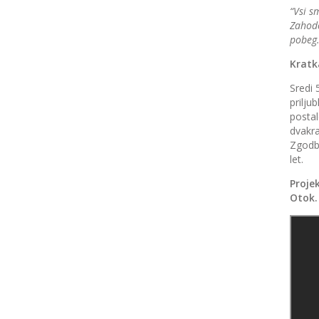
“Vsi s
Zahodo
pobeg.
Kratk
Sredi 
prilju
postal
dvakra
Zgodbe
let.
Proje
Otok.