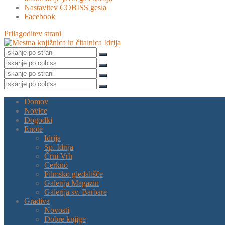
Nastavitev COBISS gesla
Facebook
Prilagoditev strani
Domov
Novice
Dogodki
Enote
Idrija
Sp. Idrija
Črni Vrh
Cerkno
Filmsko gledališče
Galerija Magazin
Galerija sv. Barbare
Gradiva
Novosti
Dobre knjige