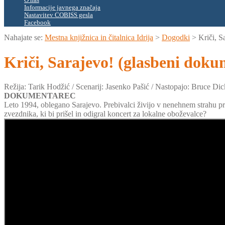
O nas
Informacije javnega značaja
Nastavitev COBISS gesla
Facebook
Nahajate se:
Mestna knjižnica in čitalnica Idrija
>
Dogodki
>
Kriči, S
Kriči, Sarajevo! (glasbeni doku
Režija: Tarik Hodžić / Scenarij: Jasenko Pašić / Nastopajo: Bruce Di
DOKUMENTAREC
Leto 1994, oblegano Sarajevo. Prebivalci živijo v nenehnem strahu pred
zvezdnika, ki bi prišel in odigral koncert za lokalne oboževalce?