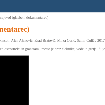
arajevo! (glasbeni dokumentarec)
mentarec)
ckinson, Alen Ajanović, Esad Bratović, Mirza Corić, Samir Culić / 201
 ostrostrelci in granatami, mesto je brez elektrike, vode in gretja. Si