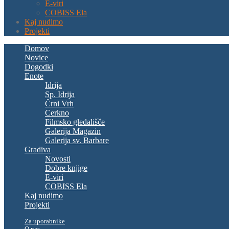
E-viri
COBISS Ela
Kaj nudimo
Projekti
Domov
Novice
Dogodki
Enote
Idrija
Sp. Idrija
Črni Vrh
Cerkno
Filmsko gledališče
Galerija Magazin
Galerija sv. Barbare
Gradiva
Novosti
Dobre knjige
E-viri
COBISS Ela
Kaj nudimo
Projekti
Za uporabnike