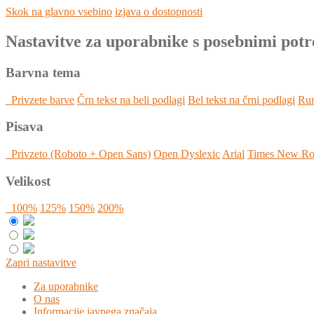
Skok na glavno vsebino
izjava o dostopnosti
Nastavitve za uporabnike s posebnimi pot
Barvna tema
Privzete barve
Črn tekst na beli podlagi
Bel tekst na črni podlagi
Rum
Pisava
Privzeto (Roboto + Open Sans)
Open Dyslexic
Arial
Times New R
Velikost
100%
125%
150%
200%
Zapri nastavitve
Za uporabnike
O nas
Informacije javnega značaja