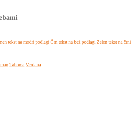
rebami
en tekst na modri podlagi
Črn tekst na bež podlagi
Zelen tekst na črni
oman
Tahoma
Verdana