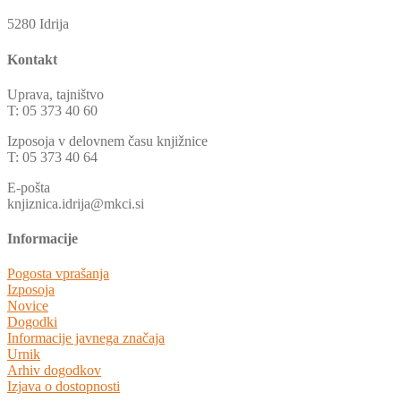
5280 Idrija
Kontakt
Uprava, tajništvo
T: 05 373 40 60
Izposoja v delovnem času knjižnice
T: 05 373 40 64
E-pošta
knjiznica.idrija@mkci.si
Informacije
Pogosta vprašanja
Izposoja
Novice
Dogodki
Informacije javnega značaja
Urnik
Arhiv dogodkov
Izjava o dostopnosti