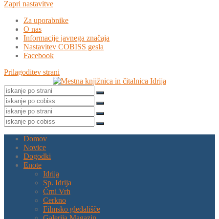
Zapri nastavitve
Za uporabnike
O nas
Informacije javnega značaja
Nastavitev COBISS gesla
Facebook
Prilagoditev strani
Domov
Novice
Dogodki
Enote
Idrija
Sp. Idrija
Črni Vrh
Cerkno
Filmsko gledališče
Galerija Magazin