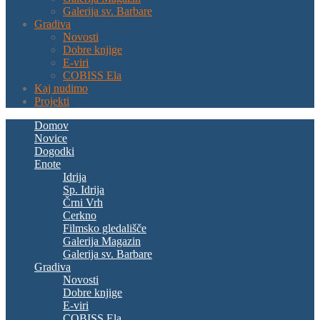
Galerija sv. Barbare
Gradiva
Novosti
Dobre knjige
E-viri
COBISS Ela
Kaj nudimo
Projekti
Domov
Novice
Dogodki
Enote
Idrija
Sp. Idrija
Črni Vrh
Cerkno
Filmsko gledališče
Galerija Magazin
Galerija sv. Barbare
Gradiva
Novosti
Dobre knjige
E-viri
COBISS Ela