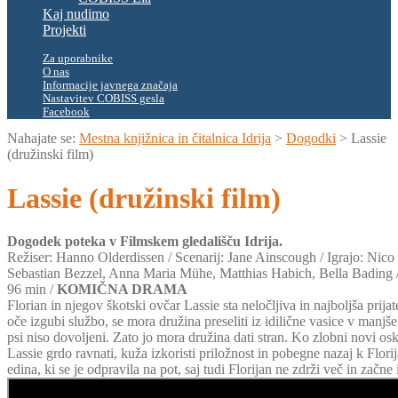
Kaj nudimo
Projekti
Za uporabnike
O nas
Informacije javnega značaja
Nastavitev COBISS gesla
Facebook
Nahajate se:
Mestna knjižnica in čitalnica Idrija
>
Dogodki
>
Lassie
(družinski film)
Lassie (družinski film)
Dogodek poteka v Filmskem gledališču Idrija.
Režiser: Hanno Olderdissen / Scenarij: Jane Ainscough / Igrajo: Nico
Sebastian Bezzel, Anna Maria Mühe, Matthias Habich, Bella Bading 
96 min /
KOMIČNA DRAMA
Florian in njegov škotski ovčar Lassie sta neločljiva in najboljša prija
oče izgubi službo, se mora družina preseliti iz idilične vasice v manjše
psi niso dovoljeni. Zato jo mora družina dati stran. Ko zlobni novi os
Lassie grdo ravnati, kuža izkoristi priložnost in pobegne nazaj k Flori
edina, ki se je odpravila na pot, saj tudi Florijan ne zdrži več in začne