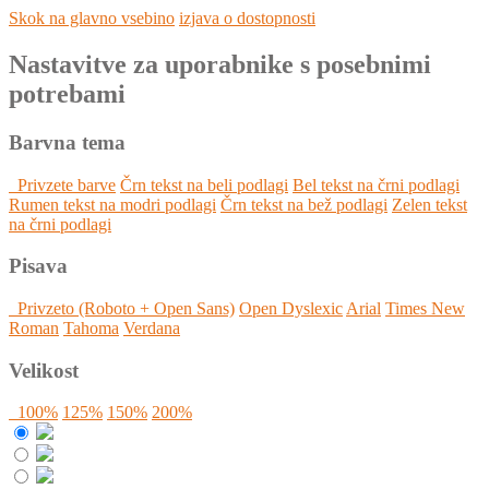
Skok na glavno vsebino
izjava o dostopnosti
Nastavitve za uporabnike s posebnimi
potrebami
Barvna tema
Privzete barve
Črn tekst na beli podlagi
Bel tekst na črni podlagi
Rumen tekst na modri podlagi
Črn tekst na bež podlagi
Zelen tekst
na črni podlagi
Pisava
Privzeto (Roboto + Open Sans)
Open Dyslexic
Arial
Times New
Roman
Tahoma
Verdana
Velikost
100%
125%
150%
200%