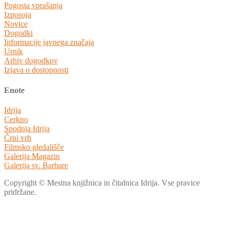
Pogosta vprašanja
Izposoja
Novice
Dogodki
Informacije javnega značaja
Urnik
Arhiv dogodkov
Izjava o dostopnosti
Enote
Idrija
Cerkno
Spodnja Idrija
Črni vrh
Filmsko gledališče
Galerija Magazin
Galerija sv. Barbare
Copyright © Mestna knjižnica in čitalnica Idrija. Vse pravice
pridržane.