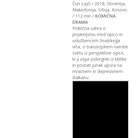
Čun Lajči / 2018, Slovenija,
Makedonija, Srbija, Kosovo
/ 112 min /
KOMIČNA
DRAMA
Politična satira o
prijateljstvu med opico in
uslužbencem živalskega
vrta, o tranzicijskem narobe
svetu iz perspektive opice,
ki ji uspe pobegniti iz kletke
in postati junak upora na
mračnem in depresivnem
Balkanu.