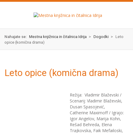
Skok
izjava
na
o
glavno
dostopnosti
vsebino
Nahajate se:
Mestna knjižnica in čitalnica Idrija
>
Dogodki
>
Leto
opice (komična drama)
Leto opice (komična drama)
Režija: Vladimir Blaževski /
Scenarij: Vladimir Blaževski,
Dusan Spasojević,
Catherine Maximoff / Igrajo:
Igor Angelov, Marija Kohn,
Rešad Behreda, Elena
Trajkovska, Faik Mefailoski,