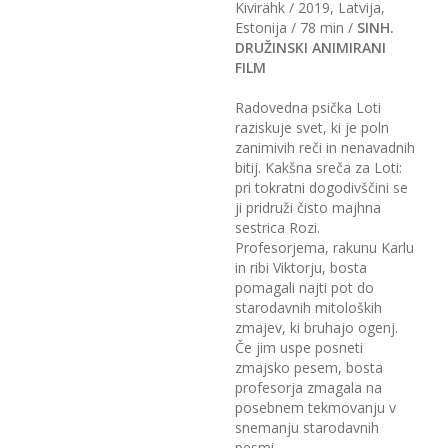
Kivirähk / 2019, Latvija,
Estonija / 78 min /
SINH.
DRUŽINSKI ANIMIRANI
FILM
Radovedna psička Loti
raziskuje svet, ki je poln
zanimivih reči in nenavadnih
bitij. Kakšna sreča za Loti:
pri tokratni dogodivščini se
ji pridruži čisto majhna
sestrica Rozi.
Profesorjema, rakunu Karlu
in ribi Viktorju, bosta
pomagali najti pot do
starodavnih mitoloških
zmajev, ki bruhajo ogenj.
Če jim uspe posneti
zmajsko pesem, bosta
profesorja zmagala na
posebnem tekmovanju v
snemanju starodavnih
pesmi.