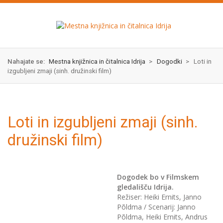
Skok
izjava
na
o
glavno
dostopnosti
vsebino
Nahajate se:
Mestna knjižnica in čitalnica Idrija
>
Dogodki
>
Loti in
izgubljeni zmaji (sinh. družinski film)
Loti in izgubljeni zmaji (sinh.
družinski film)
Dogodek bo v Filmskem
gledališču Idrija.
Režiser: Heiki Ernits, Janno
Põldma / Scenarij: Janno
Põldma, Heiki Ernits, Andrus