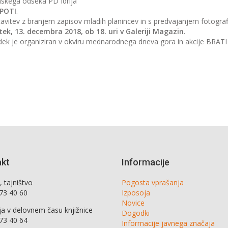
nskega odseka PD Idrija
POTI
.
avitev z branjem zapisov mladih planincev in s predvajanjem fotograf
tek, 13. decembra 2018, ob 18. uri v Galeriji Magazin
.
ek je organiziran v okviru mednarodnega dneva gora in akcije BRATI
.
akt
Informacije
 tajništvo
Pogosta vprašanja
373 40 60
Izposoja
Novice
ja v delovnem času knjižnice
Dogodki
373 40 64
Informacije javnega značaja