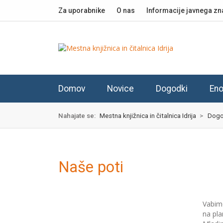
Skok
izjava
Za uporabnike
O nas
Informacije javnega zn
na
o
glavno
dostopnosti
vsebino
Domov
Novice
Dogodki
Eno
Nahajate se:
Mestna knjižnica in čitalnica Idrija
>
Dogo
Naše poti
Vabim
na pla