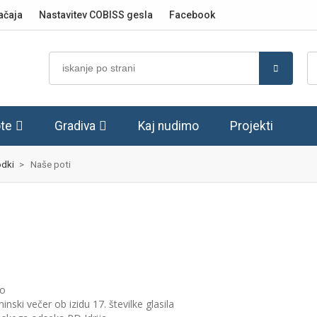
ačaja
Nastavitev COBISS gesla
Facebook
te
Gradiva
Kaj nudimo
Projekti
dki
>
Naše poti
o
ninski večer ob izidu 17. številke glasila