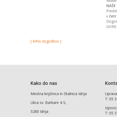
Mladi
NAŠE 
Predst
v
četr
Dogod
GORE
[ Arhiv dogodkov ]
Kako do nas
Kont
Mestna knjižnica in čitalnica Idrija
Uprava,
T: 05 
Ulica sv. Barbare 4-5,
Izposo
5280 Idrija
T: 05 