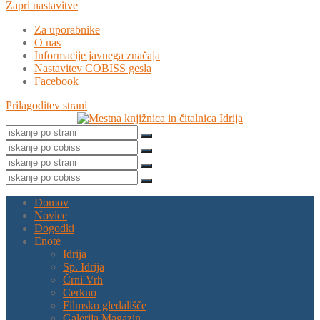
Zapri nastavitve
Za uporabnike
O nas
Informacije javnega značaja
Nastavitev COBISS gesla
Facebook
Prilagoditev strani
Domov
Novice
Dogodki
Enote
Idrija
Sp. Idrija
Črni Vrh
Cerkno
Filmsko gledališče
Galerija Magazin