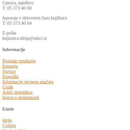
Uprava, tajništvo
T: 05 373 40 60
Izposoja v delovnem času knjižnice
T: 05 373 40 64
E-pošta
knjiznica.idrija@mkci.si
Informacije
Pogosta vprašanja
Izposoja
Novice
Dogodki
Informacije javnega značaja
Urnik
Arhiv dogodkov
Izjava o dostopnosti
Enote
Idrija
Cerkno