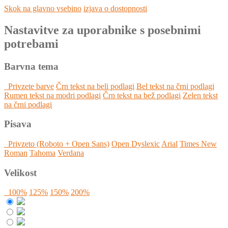
Skok na glavno vsebino
izjava o dostopnosti
Nastavitve za uporabnike s posebnimi
potrebami
Barvna tema
Privzete barve
Črn tekst na beli podlagi
Bel tekst na črni podlagi
Rumen tekst na modri podlagi
Črn tekst na bež podlagi
Zelen tekst
na črni podlagi
Pisava
Privzeto (Roboto + Open Sans)
Open Dyslexic
Arial
Times New
Roman
Tahoma
Verdana
Velikost
100%
125%
150%
200%