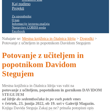
Kaj nudimo
Projekti
Za uporabnike
O nas
Informacije javnega značaja
Nastavitev COBISS gesla
Facebook
Nahajate se:
Mestna knjižnica in čitalnica Idrija
>
Dogodki
>
Potovanje z učiteljem in popotnikom Davidom Stegujem
Potovanje z učiteljem in
popotnikom Davidom
Stegujem
Mestna knjižnica in čitalnica Idrija vas vabi na
potovanje z učiteljem, popotnikom in gornikom DAVIDOM
STEGUJEM
od Idrije do sedemtisočaka in po vseh poteh vmes
v četrtek, 23. junija 2022, ob 19. uri v Galeriji Magazin.
Knjiga Davida Steguja Zakaj pa ne? prinaša potopisni opis