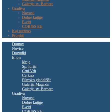
Galerija sv. Barbare
Gradiva
Novosti
Dobre knjige
E-viri
COBISS Ela
Kaj nudimo
Projekti
Domov
Novice
Dogodki
Enote
Idrija
Sp. Idrija
Črni Vrh
Cerkno
Filmsko gledališče
Galerija Magazin
Galerija sv. Barbare
Gradiva
Novosti
Dobre knjige
E-viri
COBISS Ela