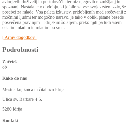
avtorjevih doživetij in pustolovščin ter niz njegovih razmišljanj in
spoznanj. Nastala je v obdobju, ki je bilo za vse svojevrsten izziv, še
posebej za mlade. Vsa paleta izkustev, pridobljenih med srečevanji z
močnimi ljudmi ter mogočno naravo, je tako v obliki pisane besede
posvečena prav njim – idrijskim šolarjem, preko njih pa tudi vsem
ostalim mladim in mladim po srcu.
[ Arhiv dogodkov ]
Podrobnosti
Začetek
ob
Kako do nas
Mestna knjižnica in čitalnica Idrija
Ulica sv. Barbare 4-5,
5280 Idrija
Kontakt