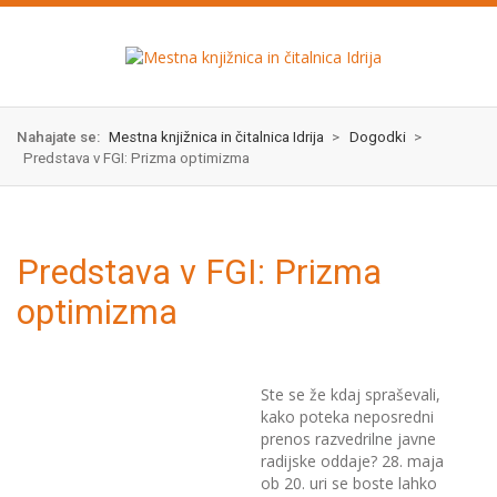
Skok
izjava
na
o
glavno
dostopnosti
vsebino
Nahajate se:
Mestna knjižnica in čitalnica Idrija
>
Dogodki
>
Predstava v FGI: Prizma optimizma
Predstava v FGI: Prizma
optimizma
Ste se že kdaj spraševali,
kako poteka neposredni
prenos razvedrilne javne
radijske oddaje? 28. maja
ob 20. uri se boste lahko