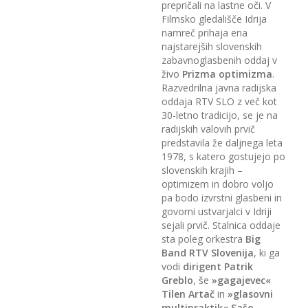
prepričali na lastne oči. V
Filmsko gledališče Idrija
namreč prihaja ena
najstarejših slovenskih
zabavnoglasbenih oddaj v
živo
Prizma optimizma
.
Razvedrilna javna radijska
oddaja RTV SLO z več kot
30-letno tradicijo, se je na
radijskih valovih prvič
predstavila že daljnega leta
1978, s katero gostujejo po
slovenskih krajih –
optimizem in dobro voljo
pa bodo izvrstni glasbeni in
govorni ustvarjalci v Idriji
sejali prvič. Stalnica oddaje
sta poleg orkestra
Big
Band RTV Slovenija
, ki ga
vodi
dirigent Patrik
Greblo
, še
»gagajevec«
Tilen Artač
in
»glasovni
multipraktik« Sašo