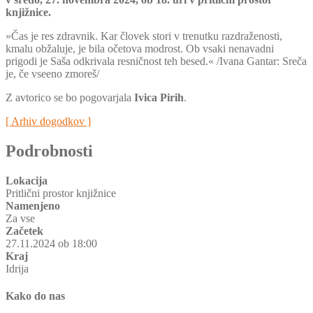
knjižnice.
»Čas je res zdravnik. Kar človek stori v trenutku razdraženosti,
kmalu obžaluje, je bila očetova modrost. Ob vsaki nenavadni
prigodi je Saša odkrivala resničnost teh besed.« /Ivana Gantar: Sreča
je, če vseeno zmoreš/
Z avtorico se bo pogovarjala
Ivica Pirih
.
[ Arhiv dogodkov ]
Podrobnosti
Lokacija
Pritlični prostor knjižnice
Namenjeno
Za vse
Začetek
27.11.2024 ob 18:00
Kraj
Idrija
Kako do nas