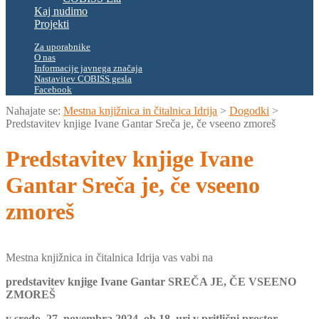
Kaj nudimo
Projekti
Za uporabnike
O nas
Informacije javnega značaja
Nastavitev COBISS gesla
Facebook
Nahajate se:
Mestna knjižnica in čitalnica Idrija
>
Dogodki
>
Predstavitev knjige Ivane Gantar Sreča je, če vseeno zmoreš
Predstavitev knjige Ivane
Gantar Sreča je, če vseeno
zmoreš
Mestna knjižnica in čitalnica Idrija vas vabi na
predstavitev knjige Ivane Gantar SREČA JE, ČE VSEENO
ZMOREŠ
v sredo, 27. novembra 2024, ob 18. uri v pritlični prostor