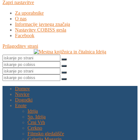
Zapri nastavitve
Za uporabnike
O nas
Informacije javnega značaja
Nastavitev COBISS gesla
Facebook
Prilagoditev strani
Domov
Novice
Dogodki
Enote
Idrija
Sp. Idrija
Črni Vrh
Cerkno
Filmsko gledališče
Galerija Magazin