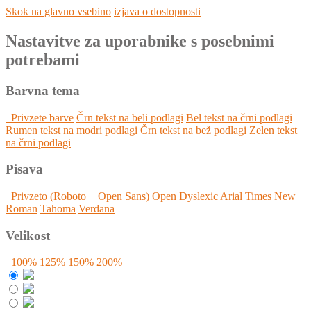
Skok na glavno vsebino
izjava o dostopnosti
Nastavitve za uporabnike s posebnimi
potrebami
Barvna tema
Privzete barve
Črn tekst na beli podlagi
Bel tekst na črni podlagi
Rumen tekst na modri podlagi
Črn tekst na bež podlagi
Zelen tekst
na črni podlagi
Pisava
Privzeto (Roboto + Open Sans)
Open Dyslexic
Arial
Times New
Roman
Tahoma
Verdana
Velikost
100%
125%
150%
200%