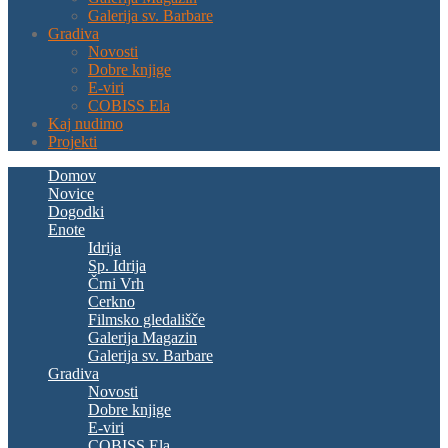
Galerija sv. Barbare
Gradiva
Novosti
Dobre knjige
E-viri
COBISS Ela
Kaj nudimo
Projekti
Domov
Novice
Dogodki
Enote
Idrija
Sp. Idrija
Črni Vrh
Cerkno
Filmsko gledališče
Galerija Magazin
Galerija sv. Barbare
Gradiva
Novosti
Dobre knjige
E-viri
COBISS Ela