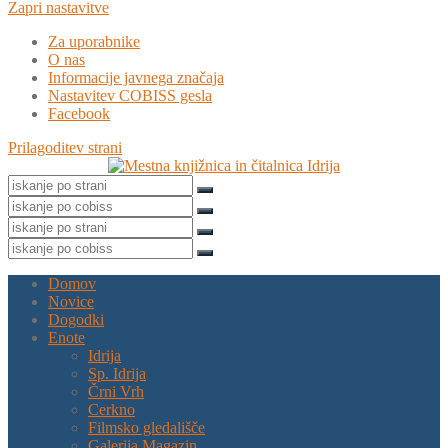
Zapri nastavitve
Za uporabnike
O nas
Informacije javnega značaja
Nastavitev COBISS gesla
Facebook
Prilagoditev strani
Domov
Novice
Dogodki
Enote
Idrija
Sp. Idrija
Črni Vrh
Cerkno
Filmsko gledališče
Galerija Magazin