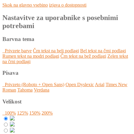
Skok na glavno vsebino
izjava o dostopnosti
Nastavitve za uporabnike s posebnimi
potrebami
Barvna tema
Privzete barve
Črn tekst na beli podlagi
Bel tekst na črni podlagi
Rumen tekst na modri podlagi
Črn tekst na bež podlagi
Zelen tekst
na črni podlagi
Pisava
Privzeto (Roboto + Open Sans)
Open Dyslexic
Arial
Times New
Roman
Tahoma
Verdana
Velikost
100%
125%
150%
200%