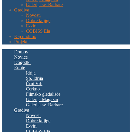
Galerija sv. Barbare
Gradiva
Novosti
Dobre knjige
E-viri
COBISS Ela
Kaj nudimo
Projekti
Domov
Novice
Dogodki
Enote
Idrija
Sp. Idrija
Črni Vrh
Cerkno
Filmsko gledališče
Galerija Magazin
Galerija sv. Barbare
Gradiva
Novosti
Dobre knjige
E-viri
COBISS Ela