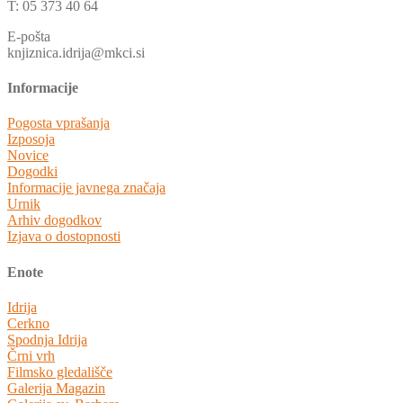
T: 05 373 40 64
E-pošta
knjiznica.idrija@mkci.si
Informacije
Pogosta vprašanja
Izposoja
Novice
Dogodki
Informacije javnega značaja
Urnik
Arhiv dogodkov
Izjava o dostopnosti
Enote
Idrija
Cerkno
Spodnja Idrija
Črni vrh
Filmsko gledališče
Galerija Magazin