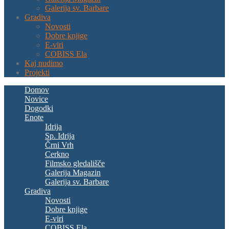
Galerija sv. Barbare
Gradiva
Novosti
Dobre knjige
E-viri
COBISS Ela
Kaj nudimo
Projekti
Domov
Novice
Dogodki
Enote
Idrija
Sp. Idrija
Črni Vrh
Cerkno
Filmsko gledališče
Galerija Magazin
Galerija sv. Barbare
Gradiva
Novosti
Dobre knjige
E-viri
COBISS Ela