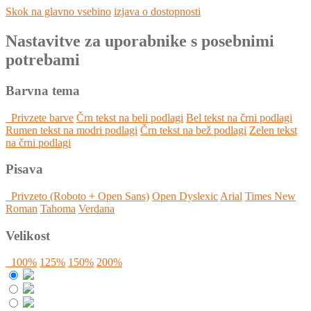
Skok na glavno vsebino
izjava o dostopnosti
Nastavitve za uporabnike s posebnimi
potrebami
Barvna tema
Privzete barve
Črn tekst na beli podlagi
Bel tekst na črni podlagi
Rumen tekst na modri podlagi
Črn tekst na bež podlagi
Zelen tekst
na črni podlagi
Pisava
Privzeto (Roboto + Open Sans)
Open Dyslexic
Arial
Times New
Roman
Tahoma
Verdana
Velikost
100%
125%
150%
200%