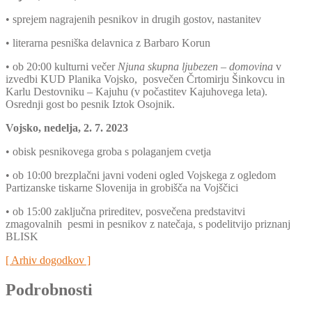
•
sprejem nagrajenih pesnikov in drugih gostov, nastanitev
•
literarna pesniška delavnica z Barbaro Korun
•
ob 20:00 kulturni večer
Njuna skupna ljubezen – domovina
v
izvedbi KUD Planika Vojsko, posvečen Črtomirju Šinkovcu in
Karlu Destovniku – Kajuhu (v počastitev Kajuhovega leta).
Osrednji gost bo pesnik Iztok Osojnik.
Vojsko, nedelja, 2. 7. 2023
•
obisk pesnikovega groba s polaganjem cvetja
•
ob 10:00 brezplačni javni vodeni ogled Vojskega z ogledom
Partizanske tiskarne Slovenija in grobišča na Vojščici
•
ob 15:00 zaključna prireditev, posvečena predstavitvi
zmagovalnih pesmi in pesnikov z natečaja, s podelitvijo priznanj
BLISK
[ Arhiv dogodkov ]
Podrobnosti