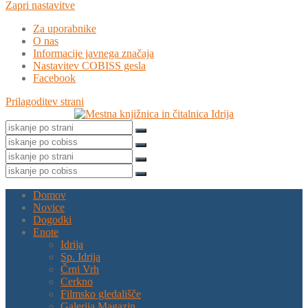
Zapri nastavitve
Za uporabnike
O nas
Informacije javnega značaja
Nastavitev COBISS gesla
Facebook
Prilagoditev strani
Domov
Novice
Dogodki
Enote
Idrija
Sp. Idrija
Črni Vrh
Cerkno
Filmsko gledališče
Galerija Magazin