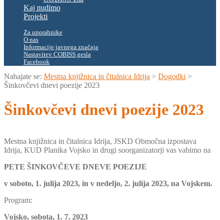
Kaj nudimo
Projekti
Za uporabnike
O nas
Informacije javnega značaja
Nastavitev COBISS gesla
Facebook
Nahajate se:
Mestna knjižnica in čitalnica Idrija
>
Dogodki
>
Šinkovčevi dnevi poezije 2023
Šinkovčevi dnevi poezije 2023
Mestna knjižnica in čitalnica Idrija, JSKD Območna izpostava
Idrija, KUD Planika Vojsko in drugi soorganizatorji vas vabimo na
PETE ŠINKOVČEVE DNEVE POEZIJE
v soboto, 1. julija 2023, in v nedeljo, 2. julija 2023, na Vojskem.
Program:
Vojsko, sobota, 1. 7. 2023