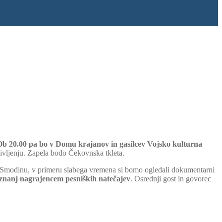
Ob 20.00 pa bo v Domu krajanov in gasilcev Vojsko kulturna
življenju. Zapela bodo Čekovnska tkleta.
ri Smodinu, v primeru slabega vremena si bomo ogledali dokumentarni
riznanj nagrajencem pesniških natečajev
. Osrednji gost in govorec