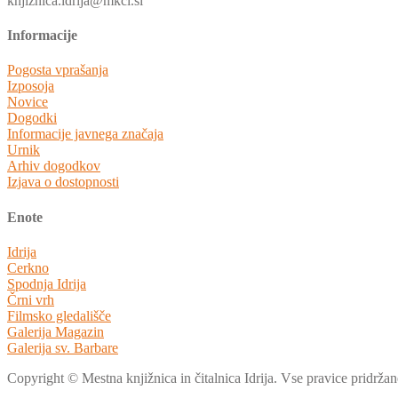
knjiznica.idrija@mkci.si
Informacije
Pogosta vprašanja
Izposoja
Novice
Dogodki
Informacije javnega značaja
Urnik
Arhiv dogodkov
Izjava o dostopnosti
Enote
Idrija
Cerkno
Spodnja Idrija
Črni vrh
Filmsko gledališče
Galerija Magazin
Galerija sv. Barbare
Copyright © Mestna knjižnica in čitalnica Idrija. Vse pravice pridržan