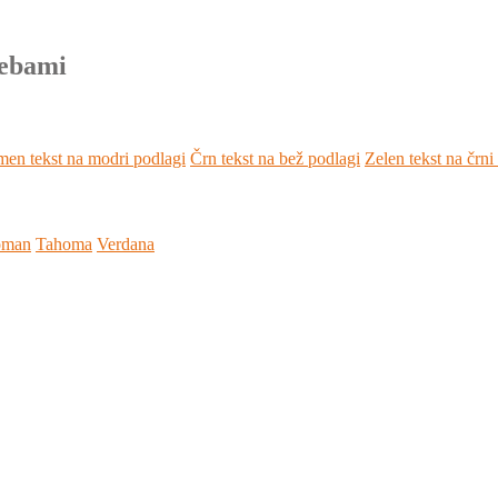
rebami
en tekst na modri podlagi
Črn tekst na bež podlagi
Zelen tekst na črni
oman
Tahoma
Verdana