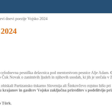
evi dnevi poezije Vojsko 2024
 2024
la celodnevna pesniška delavnica pod mentorstvom pesnice Alje Adam.
o Čuk Novak o zanimivih ljudeh in njihovih usodah, ki jih je srečala v 
 obiskali Partizansko tiskarno Slovenija ali Šinkovčevo rojstno hišo p
 krajanov in gasilcev Vojsko zaključna prireditev s podelitvijo p
o Türk
.