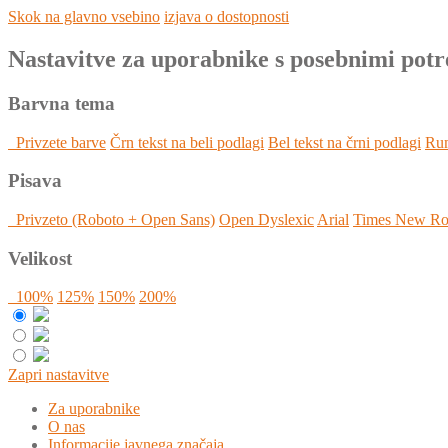
Skok na glavno vsebino
izjava o dostopnosti
Nastavitve za uporabnike s posebnimi pot
Barvna tema
Privzete barve
Črn tekst na beli podlagi
Bel tekst na črni podlagi
Rum
Pisava
Privzeto (Roboto + Open Sans)
Open Dyslexic
Arial
Times New R
Velikost
100%
125%
150%
200%
Zapri nastavitve
Za uporabnike
O nas
Informacije javnega značaja