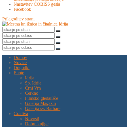
Nastavitev COBISS gesla
Facebook
Prilagoditev strani
Domov
Novice
Dogodki
Enote
Idrija
Sp. Idrija
Črni Vrh
Cerkno
Filmsko gledališče
Galerija Magazin
Galerija sv. Barbare
Gradiva
Novosti
Dobre knjige