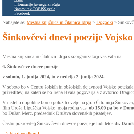
O nas
Informacije javnega značaja
Nastavitev COBISS gesla
Facebook
Nahajate se:
Mestna knjižnica in čitalnica Idrija
>
Dogodki
>
Šinkovč
Šinkovčevi dnevi poezije Vojsko
Mestna knjižnica in čitalnica Idrija s soorganizatorji vas vabi na
6. Šinkovčeve dneve poezije
v soboto, 1. junija 2024, in v nedeljo 2. junija 2024.
V soboto bo v Centru šolskih in obšolskih dejavnosti Vojsko poteka
prireditev
, na kateri se bo Irena Hvala pogovarjala z avtorico Dragic
V nedeljo dopoldne bomo položili cvetje na grob Črtomirja Šinkovca,
film Uroša Lipuščka Vojsko, moja rodna vas,
ob 15.00 pa bo v Domu
bo Dušan Merc, predsednik Društva slovenskih pisateljev.
Častni pokrovitelj Šinkovčevih dnevov poezije je tudi letos
dr. Danil
[ Arhiv dogodkov ]