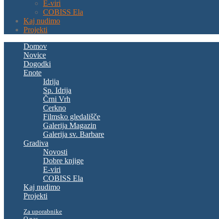
E-viri
COBISS Ela
Kaj nudimo
Projekti
Domov
Novice
Dogodki
Enote
Idrija
Sp. Idrija
Črni Vrh
Cerkno
Filmsko gledališče
Galerija Magazin
Galerija sv. Barbare
Gradiva
Novosti
Dobre knjige
E-viri
COBISS Ela
Kaj nudimo
Projekti
Za uporabnike