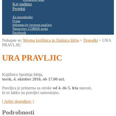
Kaj nudimo
Projekti
Za uporabnike
O nas
Informacije javnega značaja
Nastavitev COBISS gesla
Facebook
Nahajate se:
Mestna knjižnica in čitalnica Idrija
>
Dogodki
>
URA
PRAVLJIC
URA PRAVLJIC
Knjižnica Spodnja Idrija,
torek, 4. oktober 2016, ob 17.00 uri.
Pravljica je primerna za otroke
od 4. do 5. leta
starosti,
ki so lahko na pravljici samostojno.
[ Arhiv dogodkov ]
Podrobnosti