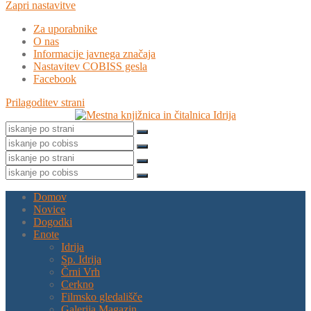
Zapri nastavitve
Za uporabnike
O nas
Informacije javnega značaja
Nastavitev COBISS gesla
Facebook
Prilagoditev strani
Domov
Novice
Dogodki
Enote
Idrija
Sp. Idrija
Črni Vrh
Cerkno
Filmsko gledališče
Galerija Magazin