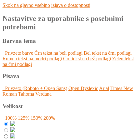
Skok na glavno vsebino
izjava o dostopnosti
Nastavitve za uporabnike s posebnimi
potrebami
Barvna tema
Privzete barve
Črn tekst na beli podlagi
Bel tekst na črni podlagi
Rumen tekst na modri podlagi
Črn tekst na bež podlagi
Zelen tekst
na črni podlagi
Pisava
Privzeto (Roboto + Open Sans)
Open Dyslexic
Arial
Times New
Roman
Tahoma
Verdana
Velikost
100%
125%
150%
200%