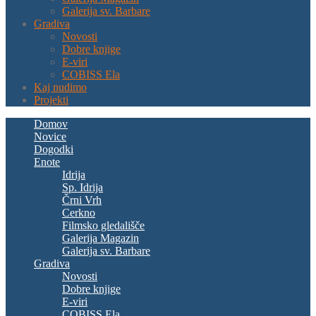
Galerija sv. Barbare
Gradiva
Novosti
Dobre knjige
E-viri
COBISS Ela
Kaj nudimo
Projekti
Domov
Novice
Dogodki
Enote
Idrija
Sp. Idrija
Črni Vrh
Cerkno
Filmsko gledališče
Galerija Magazin
Galerija sv. Barbare
Gradiva
Novosti
Dobre knjige
E-viri
COBISS Ela