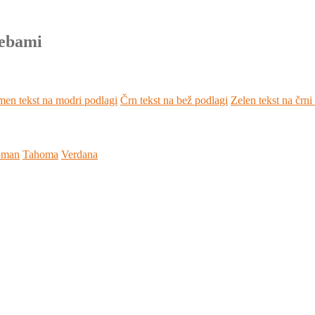
rebami
en tekst na modri podlagi
Črn tekst na bež podlagi
Zelen tekst na črni
oman
Tahoma
Verdana