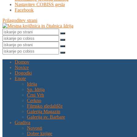
Nastavitev COBISS gesla
Facebook
Prilagoditev strani
Domov
Novice
Dogodki
Enote
Idrija
Sp. Idrija
Črni Vrh
Cerkno
Filmsko gledališče
Galerija Magazin
Galerija sv. Barbare
Gradiva
Novosti
Dobre knjige