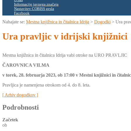
O nas
Informacije javnega značaja
Nastavitev COBISS gesla
Facebook
Nahajate se:
Mestna knjižnica in čitalnica Idrija
>
Dogodki
>
Ura pravl
Ura pravljic v idrijski knjižnici
Mestna knjižnica in čitalnica Idrija vabi otroke na URO PRAVLJIC
ČAROVNICA VILMA
v torek, 28. februarja 2023, ob 17:00 v Mestni knjižnici in čitalnici
Pravljica je namenjena otrokom od 4. do 8. leta.
[ Arhiv dogodkov ]
Podrobnosti
Začetek
ob