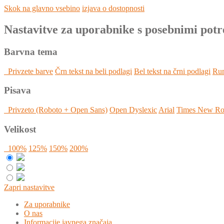
Skok na glavno vsebino
izjava o dostopnosti
Nastavitve za uporabnike s posebnimi pot
Barvna tema
Privzete barve
Črn tekst na beli podlagi
Bel tekst na črni podlagi
Rum
Pisava
Privzeto (Roboto + Open Sans)
Open Dyslexic
Arial
Times New R
Velikost
100%
125%
150%
200%
Zapri nastavitve
Za uporabnike
O nas
Informacije javnega značaja