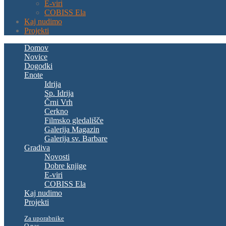
E-viri
COBISS Ela
Kaj nudimo
Projekti
Domov
Novice
Dogodki
Enote
Idrija
Sp. Idrija
Črni Vrh
Cerkno
Filmsko gledališče
Galerija Magazin
Galerija sv. Barbare
Gradiva
Novosti
Dobre knjige
E-viri
COBISS Ela
Kaj nudimo
Projekti
Za uporabnike