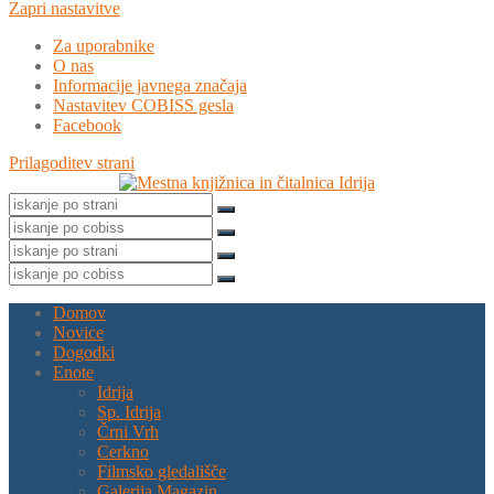
Zapri nastavitve
Za uporabnike
O nas
Informacije javnega značaja
Nastavitev COBISS gesla
Facebook
Prilagoditev strani
Domov
Novice
Dogodki
Enote
Idrija
Sp. Idrija
Črni Vrh
Cerkno
Filmsko gledališče
Galerija Magazin