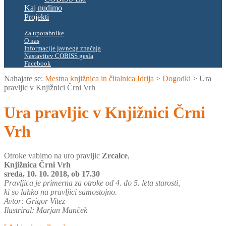
Kaj nudimo
Projekti
Za uporabnike
O nas
Informacije javnega značaja
Nastavitev COBISS gesla
Facebook
Nahajate se:
Mestna knjižnica in čitalnica Idrija
>
Dogodki
>
Ura
pravljic v Knjižnici Črni Vrh
Ura pravljic v Knjižnici Črni
Vrh
Otroke vabimo na uro pravljic
Zrcalce
,
Knjižnica Črni Vrh
sreda, 10. 10. 2018, ob 17.30
Pravljica je primerna za otroke od 4. do 5. leta starosti,
ki so lahko na pravljici samostojno.
Avtor: Grigor Vitez
Ilustriral: Marjan Manček