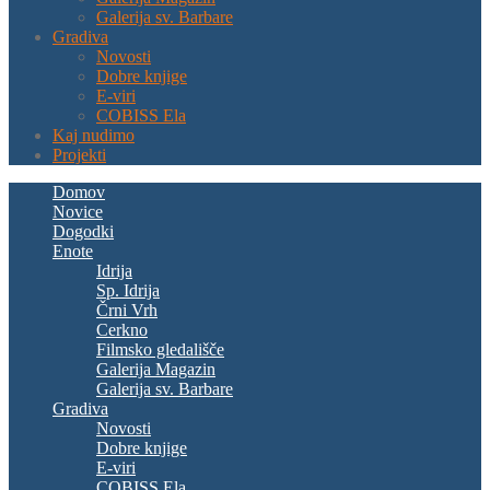
Galerija sv. Barbare
Gradiva
Novosti
Dobre knjige
E-viri
COBISS Ela
Kaj nudimo
Projekti
Domov
Novice
Dogodki
Enote
Idrija
Sp. Idrija
Črni Vrh
Cerkno
Filmsko gledališče
Galerija Magazin
Galerija sv. Barbare
Gradiva
Novosti
Dobre knjige
E-viri
COBISS Ela