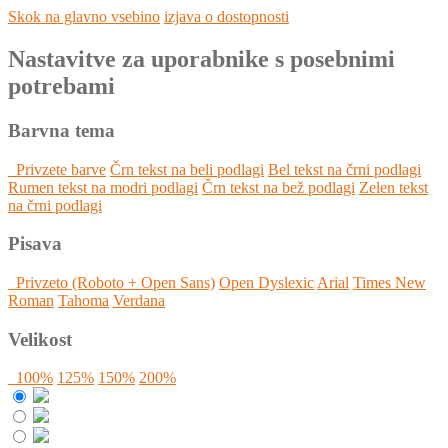
Skok na glavno vsebino
izjava o dostopnosti
Nastavitve za uporabnike s posebnimi
potrebami
Barvna tema
Privzete barve
Črn tekst na beli podlagi
Bel tekst na črni podlagi
Rumen tekst na modri podlagi
Črn tekst na bež podlagi
Zelen tekst
na črni podlagi
Pisava
Privzeto (Roboto + Open Sans)
Open Dyslexic
Arial
Times New
Roman
Tahoma
Verdana
Velikost
100%
125%
150%
200%