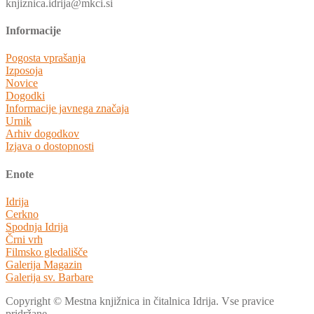
knjiznica.idrija@mkci.si
Informacije
Pogosta vprašanja
Izposoja
Novice
Dogodki
Informacije javnega značaja
Urnik
Arhiv dogodkov
Izjava o dostopnosti
Enote
Idrija
Cerkno
Spodnja Idrija
Črni vrh
Filmsko gledališče
Galerija Magazin
Galerija sv. Barbare
Copyright © Mestna knjižnica in čitalnica Idrija. Vse pravice
pridržane.