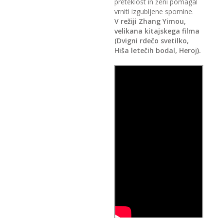
preteklost in ženi pomagal
vrniti izgubljene spomine.
V režiji Zhang Yimou,
velikana kitajskega filma
(Dvigni rdečo svetilko,
Hiša letečih bodal, Heroj).