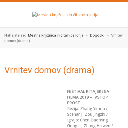
Skok
izjava
na
o
glavno
dostopnosti
vsebino
Nahajate se:
Mestna knjižnica in čitalnica Idrija
>
Dogodki
>
Vrnitev
domov (drama)
Vrnitev domov (drama)
FESTIVAL KITAJSKEGA
FILMA 2019 –
VSTOP
PROST
Režija: Zhang Yimou /
Scenarij: Zou Jingzhi /
Igrajo: Chen Daoming,
Gong Li, Zhang Huiwen /