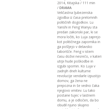
2014, Kitajska / 111 min
/
DRAMA
Veličastna ljubezenska
zgodba iz časa prelomnih
političnih dogodkov. Lu
Yanshi in Feng Wanyu sta
predan zakonski par, ki se
mora ločiti, ko Luja zaprejo
kot političnega zapornika in
ga pošljejo v delavsko
taborišče. Feng v istem
času doživi nesrečo, v kateri
utrpi hude poškodbe in
izgubi spomin. Ko Luja v
zadnjih dneh kulturne
revolucije vendarle izpustijo
domov, ga žena ne
prepozna in še vedno čaka
njegovo vrnitev. Lu tako
postane tujec v lastnem
domu, a je odločen, da bo
obudil njuno skupno