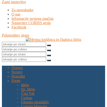
Zapri nastavitve
Za uporabnike
O nas
Informacije javnega značaja
Nastavitev COBISS gesla
Facebook
Prilagoditev strani
Domov
Novice
Dogodki
Enote
Idrija
Sp. Idrija
Črni Vrh
Cerkno
Filmsko gledališče
Galerija Magazin