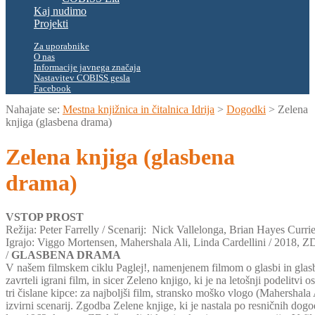
Kaj nudimo
Projekti
Za uporabnike
O nas
Informacije javnega značaja
Nastavitev COBISS gesla
Facebook
Nahajate se:
Mestna knjižnica in čitalnica Idrija
>
Dogodki
>
Zelena
knjiga (glasbena drama)
Zelena knjiga (glasbena
drama)
VSTOP PROST
Režija: Peter Farrelly / Scenarij: Nick Vallelonga, Brian Hayes Currie,
Igrajo: Viggo Mortensen, Mahershala Ali, Linda Cardellini / 2018, 
/
GLASBENA DRAMA
V našem filmskem ciklu Paglej!, namenjenem filmom o glasbi in glas
zavrteli igrani film, in sicer Zeleno knjigo, ki je na letošnji podelitvi o
tri čislane kipce: za najboljši film, stransko moško vlogo (Mahershala A
izvirni scenarij. Zgodba Zelene knjige, ki je nastala po resničnih dogo