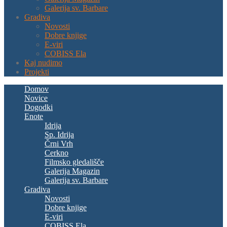
Galerija sv. Barbare
Gradiva
Novosti
Dobre knjige
E-viri
COBISS Ela
Kaj nudimo
Projekti
Domov
Novice
Dogodki
Enote
Idrija
Sp. Idrija
Črni Vrh
Cerkno
Filmsko gledališče
Galerija Magazin
Galerija sv. Barbare
Gradiva
Novosti
Dobre knjige
E-viri
COBISS Ela