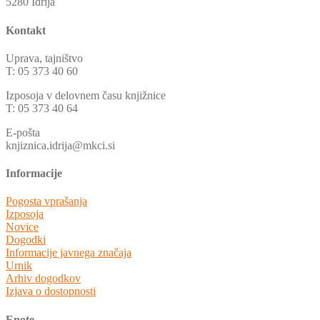
5280 Idrija
Kontakt
Uprava, tajništvo
T: 05 373 40 60
Izposoja v delovnem času knjižnice
T: 05 373 40 64
E-pošta
knjiznica.idrija@mkci.si
Informacije
Pogosta vprašanja
Izposoja
Novice
Dogodki
Informacije javnega značaja
Urnik
Arhiv dogodkov
Izjava o dostopnosti
Enote