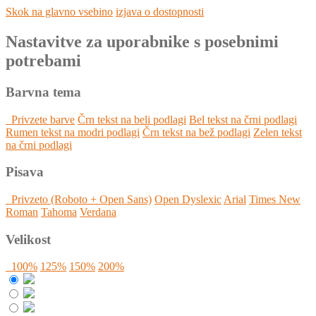
Skok na glavno vsebino
izjava o dostopnosti
Nastavitve za uporabnike s posebnimi
potrebami
Barvna tema
Privzete barve
Črn tekst na beli podlagi
Bel tekst na črni podlagi
Rumen tekst na modri podlagi
Črn tekst na bež podlagi
Zelen tekst
na črni podlagi
Pisava
Privzeto (Roboto + Open Sans)
Open Dyslexic
Arial
Times New
Roman
Tahoma
Verdana
Velikost
100%
125%
150%
200%