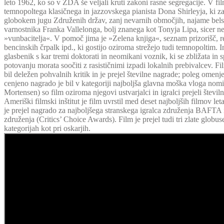
leto 1962, ko so v ZDA še veljali kruti zakoni rasne segregacije. V f
temnopoltega klasičnega in jazzovskega pianista Dona Shirleyja, ki za
globokem jugu Združenih držav, zanj nevarnih območjih, najame bels
varnostnika Franka Vallelonga, bolj znanega kot Tonyja Lipa, sicer n
»vunbacitelja«. V pomoč jima je »Zelena knjiga«, seznam prizorišč, re
bencinskih črpalk ipd., ki gostijo oziroma strežejo tudi temnopoltim. In
glasbenik s kar tremi doktorati in neomikani voznik, ki se zbližata in sp
potovanju morata soočiti z rasističnimi izpadi lokalnih prebivalcev. Fi
bil deležen pohvalnih kritik in je prejel številne nagrade; poleg omenj
cenjeno nagrado je bil v kategoriji najboljša glavna moška vloga nom
Mortensen) so film oziroma njegovi ustvarjalci in igralci prejeli števil
Ameriški filmski inštitut je film uvrstil med deset najboljših filmov le
je prejel nagrado za najboljšega stranskega igralca združenja BAFTA i
združenja (Critics’ Choice Awards). Film je prejel tudi tri zlate globuse,
kategorijah kot pri oskarjih.