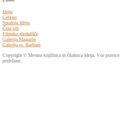
Idrija
Cerkno
Spodnja Idrija
Črni vrh
Filmsko gledališče
Galerija Magazin
Galerija sv. Barbare
Copyright © Mestna knjižnica in čitalnica Idrija. Vse pravice
pridržane.