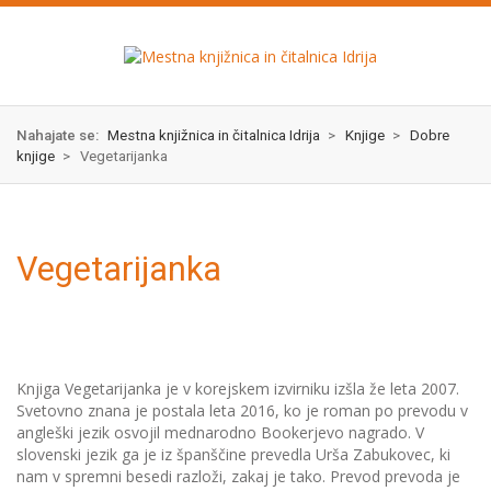
Skok
izjava
na
o
glavno
dostopnosti
vsebino
Nahajate se:
Mestna knjižnica in čitalnica Idrija
>
Knjige
>
Dobre
knjige
>
Vegetarijanka
Vegetarijanka
Knjiga Vegetarijanka je v korejskem izvirniku izšla že leta 2007.
Svetovno znana je postala leta 2016, ko je roman po prevodu v
angleški jezik osvojil mednarodno Bookerjevo nagrado. V
slovenski jezik ga je iz španščine prevedla Urša Zabukovec, ki
nam v spremni besedi razloži, zakaj je tako. Prevod prevoda je