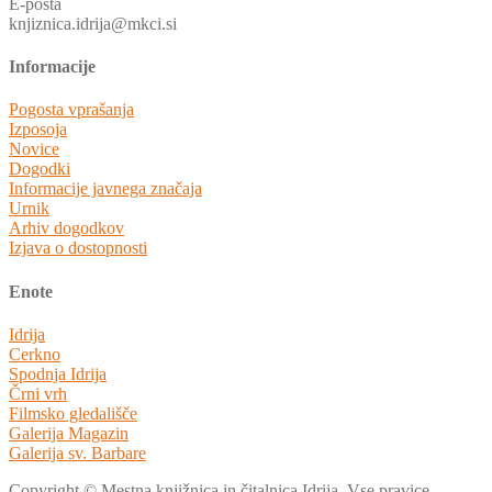
E-pošta
knjiznica.idrija@mkci.si
Informacije
Pogosta vprašanja
Izposoja
Novice
Dogodki
Informacije javnega značaja
Urnik
Arhiv dogodkov
Izjava o dostopnosti
Enote
Idrija
Cerkno
Spodnja Idrija
Črni vrh
Filmsko gledališče
Galerija Magazin
Galerija sv. Barbare
Copyright © Mestna knjižnica in čitalnica Idrija. Vse pravice