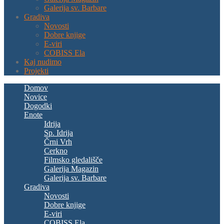
Galerija sv. Barbare
Gradiva
Novosti
Dobre knjige
E-viri
COBISS Ela
Kaj nudimo
Projekti
Domov
Novice
Dogodki
Enote
Idrija
Sp. Idrija
Črni Vrh
Cerkno
Filmsko gledališče
Galerija Magazin
Galerija sv. Barbare
Gradiva
Novosti
Dobre knjige
E-viri
COBISS Ela