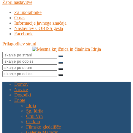
Zapri nastavitve
Za uporabnike
O nas
Informacije javnega značaja
Nastavitev COBISS gesla
Facebook
Prilagoditev strani
Domov
Novice
Dogodki
Enote
Idrija
Sp. Idrija
Črni Vrh
Cerkno
Filmsko gledališče
Galerija Magazin