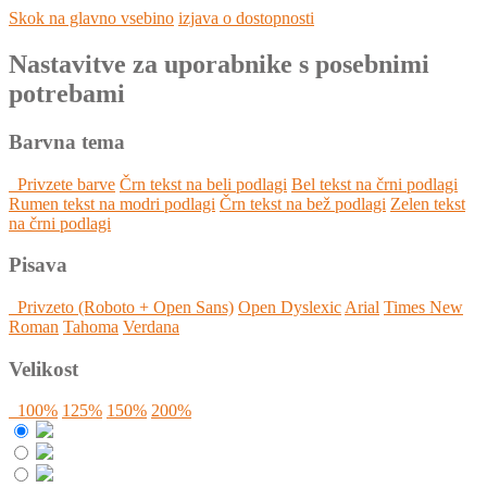
Skok na glavno vsebino
izjava o dostopnosti
Nastavitve za uporabnike s posebnimi
potrebami
Barvna tema
Privzete barve
Črn tekst na beli podlagi
Bel tekst na črni podlagi
Rumen tekst na modri podlagi
Črn tekst na bež podlagi
Zelen tekst
na črni podlagi
Pisava
Privzeto (Roboto + Open Sans)
Open Dyslexic
Arial
Times New
Roman
Tahoma
Verdana
Velikost
100%
125%
150%
200%