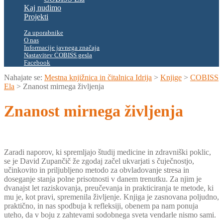
Kaj nudimo
Projekti
Za uporabnike
O nas
Informacije javnega značaja
Nastavitev COBISS gesla
Facebook
Nahajate se:
Mestna knjižnica in čitalnica Idrija
>
Knjige
>
COBISS
Ela
>
Znanost mirnega življenja
Znanost mirnega življenja
Zaradi naporov, ki spremljajo študij medicine in zdravniški poklic,
se je David Zupančič že zgodaj začel ukvarjati s čuječnostjo,
učinkovito in priljubljeno metodo za obvladovanje stresa in
doseganje stanja polne prisotnosti v danem trenutku. Za njim je
dvanajst let raziskovanja, preučevanja in prakticiranja te metode, ki
mu je, kot pravi, spremenila življenje. Knjiga je zasnovana poljudno,
praktično, in nas spodbuja k refleksiji, obenem pa nam ponuja
uteho, da v boju z zahtevami sodobnega sveta vendarle nismo sami.